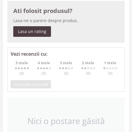
Ati folosit produsul?
Lasa-ne o parere despre produs.
Lasa un rating
Vezi recenzii cu:
5 stele
4 stele
3 stele
2 stele
1 stele
(0
)
(0
)
(0
)
(0
)
(0
)
Vezi toate recenziile
Nici o postare găsită