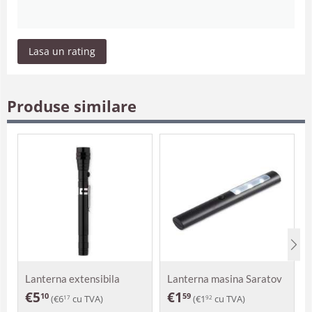
Lasa un rating
Produse similare
Lanterna extensibila
Lanterna masina Saratov
Como
€
5
€
1
10
59
(
€
6
cu TVA)
(
€
1
cu TVA)
17
92