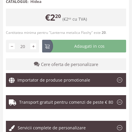
Hidea
CATALOGUE:
€
2
20
(
€
2
cu TVA)
66
Cantitatea minima pentru "Lanterna metalica Flashy" este
20
.
−
+
Adaugati in cos
Cere oferta de personalizare
Importator de produse promotionale
Transport gratuit pentru comenzi de peste € 80
.
Servicii complete de personalizare