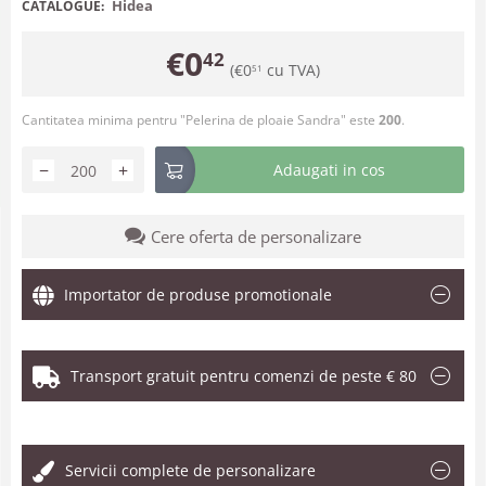
Hidea
CATALOGUE:
€
0
42
(
€
0
cu TVA)
51
Cantitatea minima pentru "Pelerina de ploaie Sandra" este
200
.
−
+
Adaugati in cos
Cere oferta de personalizare
Importator de produse promotionale
Transport gratuit pentru comenzi de peste € 80
.
Servicii complete de personalizare