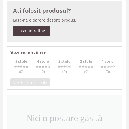
Ati folosit produsul?
Lasa-ne o parere despre produs.
Lasa un rating
Vezi recenzii cu:
5 stele
4 stele
3 stele
2 stele
1 stele
(0
)
(0
)
(0
)
(0
)
(0
)
Vezi toate recenziile
Nici o postare găsită