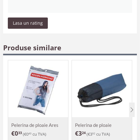
Lasa un rating
Produse similare
Pelerina de ploaie Ares
Pelerina de ploaie
Augustus
€
0
€
3
33
24
(
€
0
cu TVA)
(
€
3
cu TVA)
40
92