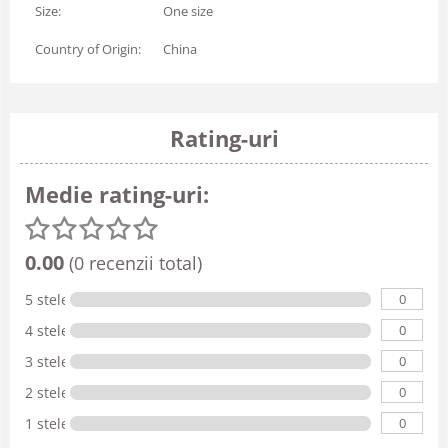
Size:
One size
Country of Origin:
China
Rating-uri
Medie rating-uri:
0.00
(0 recenzii total)
0
5 stele
0
4 stele
0
3 stele
0
2 stele
0
1 stele