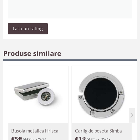
Lasa un rating
Produse similare
Busola metalica Hrisca
Carlig de poseta Simba
€
5
€
1
40
45
(
€
6
cu TVA)
(
€
1
cu TVA)
53
75