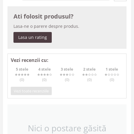
Ati folosit produsul?
Lasa-ne o parere despre produs.
Lasa un rating
Vezi recenzii cu:
5 stele
4 stele
3 stele
2 stele
1 stele
(0
)
(0
)
(0
)
(0
)
(0
)
Vezi toate recenziile
Nici o postare găsită