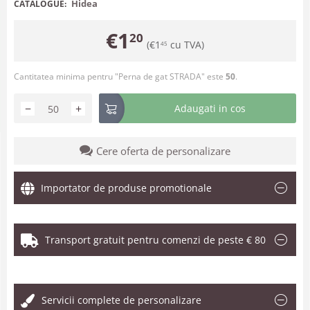
Hidea
CATALOGUE:
€
1
20
(
€
1
cu TVA)
45
Cantitatea minima pentru "Perna de gat STRADA" este
50
.
−
+
Adaugati in cos
Cere oferta de personalizare
Importator de produse promotionale
Transport gratuit pentru comenzi de peste € 80
.
Servicii complete de personalizare