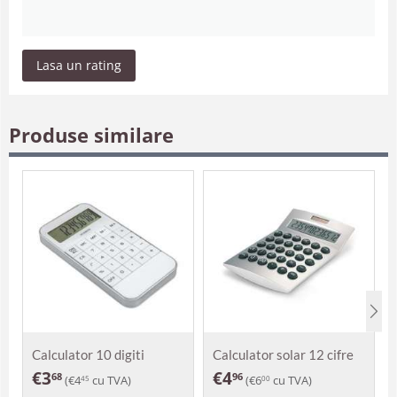
Lasa un rating
Produse similare
Calculator 10 digiti
Calculator solar 12 cifre
Huedin
Bora
€
3
€
4
68
96
(
€
4
cu TVA)
(
€
6
cu TVA)
45
00