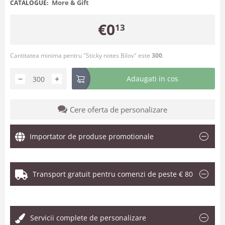
More & Gift
CATALOGUE:
€
0
13
Cantitatea minima pentru "Sticky notes Bilov" este
300
.
−
+
Adaugati in cos
Cere oferta de personalizare
Importator de produse promotionale
Transport gratuit pentru comenzi de peste € 80
.
Servicii complete de personalizare