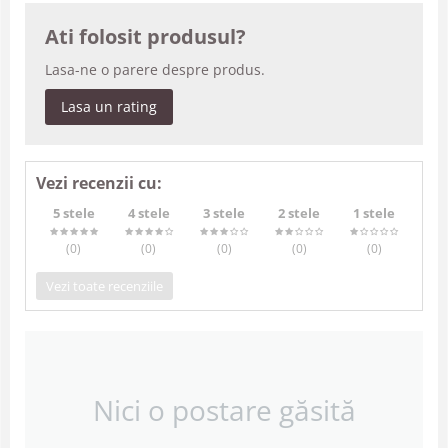
Ati folosit produsul?
Lasa-ne o parere despre produs.
Lasa un rating
Vezi recenzii cu:
5 stele
4 stele
3 stele
2 stele
1 stele
(0
)
(0
)
(0
)
(0
)
(0
)
Vezi toate recenziile
Nici o postare găsită