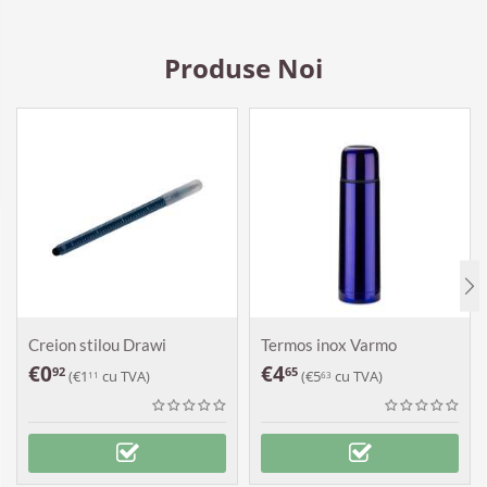
Produse Noi
Creion stilou Drawi
Termos inox Varmo
€
0
€
4
92
65
(
€
1
cu TVA)
(
€
5
cu TVA)
11
63