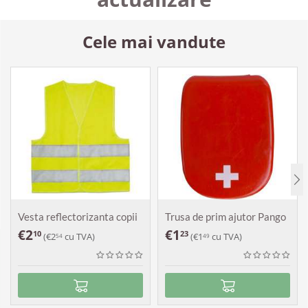
Cele mai vandute
Vesta reflectorizanta copii
Trusa de prim ajutor Pango
€
2
€
1
10
23
(
€
2
cu TVA)
(
€
1
cu TVA)
54
49