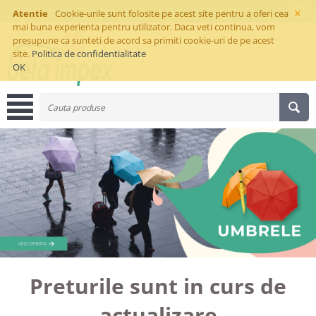
×
Atentie
Cookie-urile sunt folosite pe acest site pentru a oferi cea
mai buna experienta pentru utilizator. Daca veti continua, vom
presupune ca sunteti de acord sa primiti cookie-uri de pe acest
site.
Politica de confidentialitate
OK
Preturile sunt in curs de
actualizare