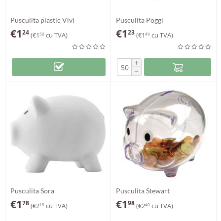
Pusculita plastic Vivi
Pusculita Poggi
€
1
€
1
24
23
(
€
1
cu TVA)
(
€
1
cu TVA)
50
49
+
−
Pusculita Sora
Pusculita Stewart
€
1
€
1
78
98
(
€
2
cu TVA)
(
€
2
cu TVA)
15
40