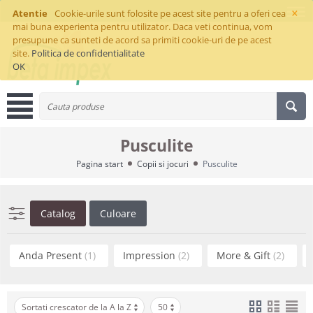
×
Atentie
Cookie-urile sunt folosite pe acest site pentru a oferi cea
mai buna experienta pentru utilizator. Daca veti continua, vom
presupune ca sunteti de acord sa primiti cookie-uri de pe acest
site.
Politica de confidentialitate
OK
Pusculite
Pagina start
Copii si jocuri
Pusculite
Catalog
Culoare
Anda Present
(1)
Impression
(2)
More & Gift
(2)
Sortati crescator de la A la Z
50