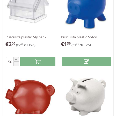
Pusculita plastic My bank
Pusculita plastic Sofco
€
2
€
1
00
36
(
€
2
cu TVA)
(
€
1
cu TVA)
42
65
+
−