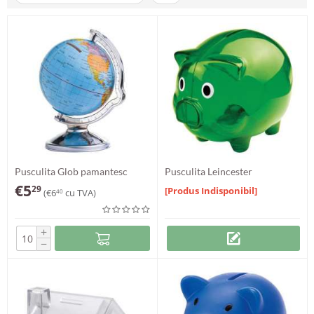
Pusculita Glob pamantesc
Pusculita Leincester
Puccini
€
5
29
[Produs Indisponibil]
(
€
6
cu TVA)
40
+
−