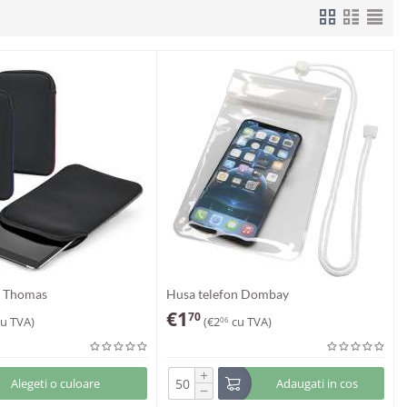
a Thomas
Husa telefon Dombay
€
1
70
u TVA)
(
€
2
cu TVA)
06
+
Alegeti o culoare
Adaugati in cos
−