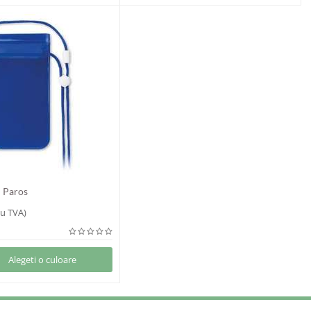
n Paros
u TVA)
Alegeti o culoare