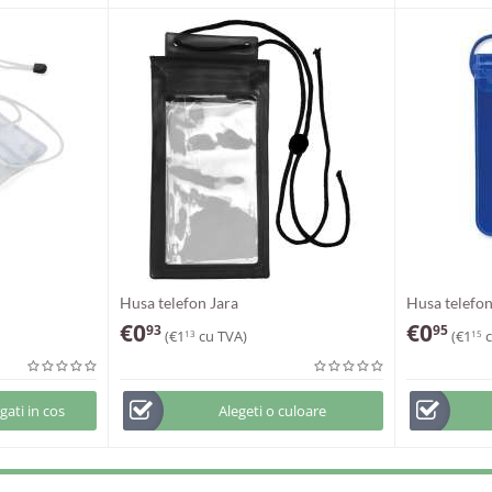
Husa telefon Jara
Husa telefo
€
0
€
0
93
95
(
€
1
cu TVA)
(
€
1
c
13
15
ati in cos
Alegeti o culoare