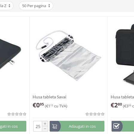
la Z
50 Per pagina
Husa tableta Savai
Husa tablet
€
0
€
2
95
80
(
€
1
cu TVA)
(
€
3
c
15
39
+
ati in cos
Adaugati in cos
−