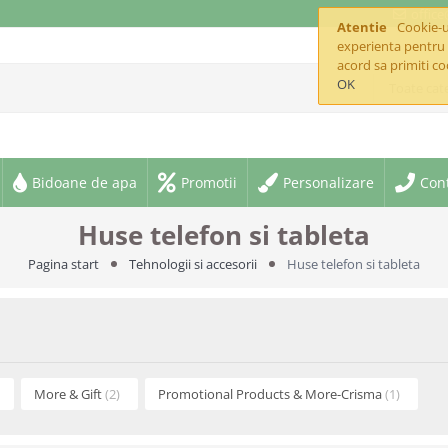
offic
Atentie
Cookie-ur
experienta pentru 
acord sa primiti co
OK
Toate cate
Bidoane de apa
Promotii
Personalizare
Con
Huse telefon si tableta
Pagina start
Tehnologii si accesorii
Huse telefon si tableta
More & Gift
(2)
Promotional Products & More-Crisma
(1)