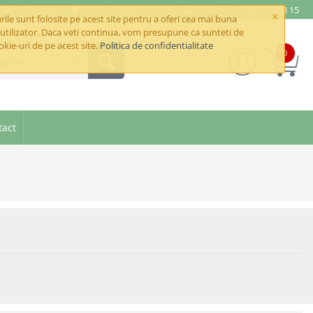
e@betaimpex.ro
Mobil: +40 722 287 335
Telefon: +40 21 320 03 15
×
ile sunt folosite pe acest site pentru a oferi cea mai buna
utilizator. Daca veti continua, vom presupune ca sunteti de
okie-uri de pe acest site.
Politica de confidentialitate
0
goriile
tact