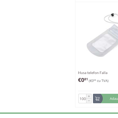
Husa telefon Falla
€
0
81
(
€
0
cu TVA)
98
+
Adaug
−