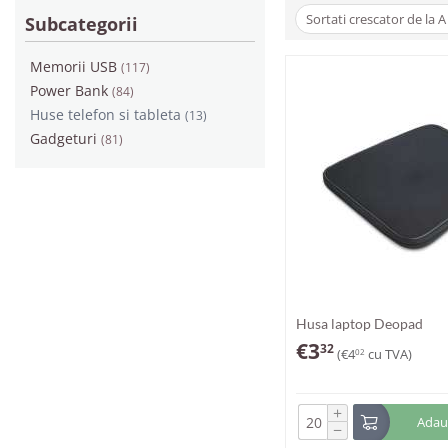
Sortati crescator de la A 
Subcategorii
Memorii USB
(117)
Power Bank
(84)
Huse telefon si tableta
(13)
Gadgeturi
(81)
Husa laptop Deopad
€
3
32
(
€
4
cu TVA)
02
+
Adaug
−