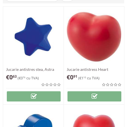
Jucarie antistres stea, Astra
Jucarie antistress Heart
€
0
€
0
63
91
(
€
0
cu TVA)
(
€
1
cu TVA)
76
10