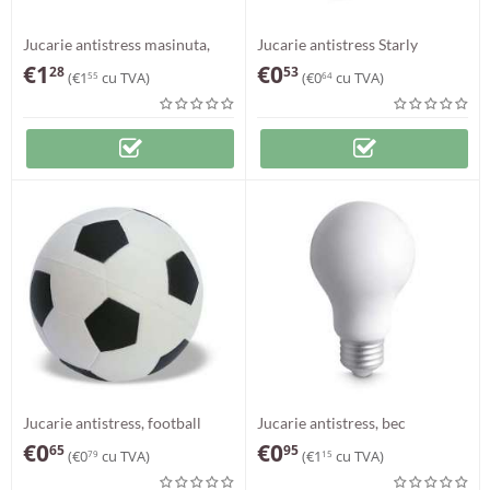
Jucarie antistress masinuta,
Jucarie antistress Starly
Jimmy
€
1
€
0
28
53
(
€
1
cu TVA)
(
€
0
cu TVA)
55
64
Jucarie antistress, football
Jucarie antistress, bec
€
0
€
0
65
95
(
€
0
cu TVA)
(
€
1
cu TVA)
79
15