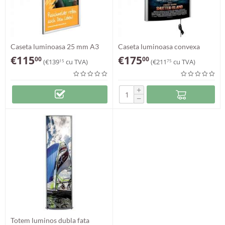
Caseta luminoasa 25 mm A3
Caseta luminoasa convexa
€
115
€
175
00
00
(
€
139
cu TVA)
(
€
211
cu TVA)
15
75
+
−
Totem luminos dubla fata