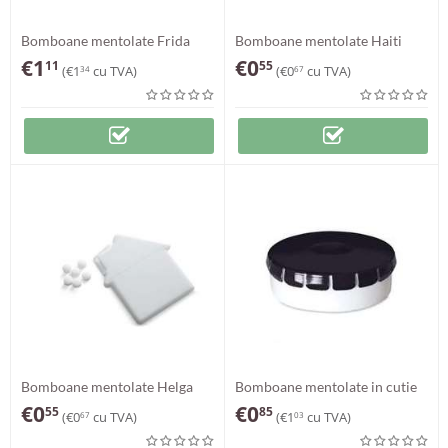
Bomboane mentolate Frida
Bomboane mentolate Haiti
€
1
€
0
11
55
(
€
1
cu TVA)
(
€
0
cu TVA)
34
67
Bomboane mentolate Helga
Bomboane mentolate in cutie
Milo
€
0
€
0
55
85
(
€
0
cu TVA)
(
€
1
cu TVA)
67
03