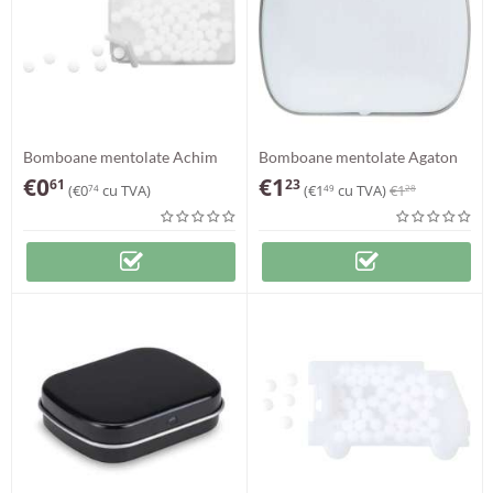
Bomboane mentolate Achim
Bomboane mentolate Agaton
€
0
€
1
61
23
(
€
0
cu TVA)
(
€
1
cu TVA)
€
1
74
49
28