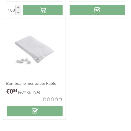
+
−
Bomboane mentolate Pablo
€
0
54
(
€
0
cu TVA)
65