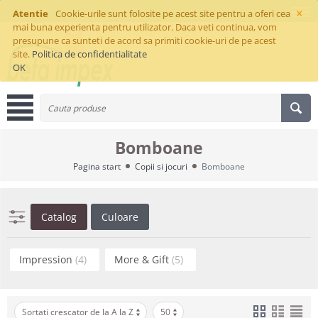
×
Atentie
Cookie-urile sunt folosite pe acest site pentru a oferi cea
mai buna experienta pentru utilizator. Daca veti continua, vom
presupune ca sunteti de acord sa primiti cookie-uri de pe acest
site.
Politica de confidentialitate
OK
Bomboane
Pagina start
Copii si jocuri
Bomboane
Catalog
Culoare
Impression
(4)
More & Gift
(5)
Sortati crescator de la A la Z
50