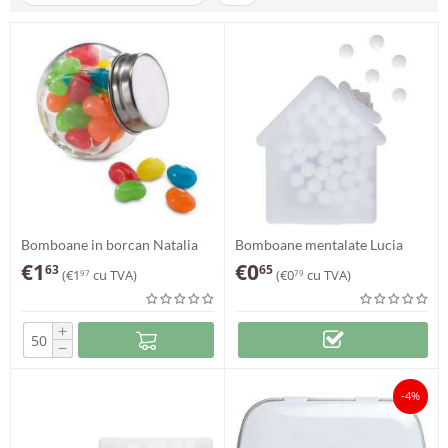
Bomboane in borcan Natalia
Bomboane mentalate Lucia
€
1
€
0
63
65
(
€
1
cu TVA)
(
€
0
cu TVA)
97
79
+
−
-4%