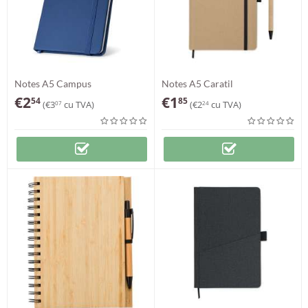
Notes A5 Campus
Notes A5 Caratil
€
2
€
1
54
85
(
€
3
cu TVA)
(
€
2
cu TVA)
07
24