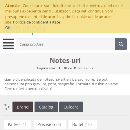
×
Atentie
Cookie-urile sunt folosite pe acest site pentru a oferi cea
mai buna experienta pentru utilizator. Daca veti continua, vom
presupune ca sunteti de acord sa primiti cookie-uri de pe acest
site.
Politica de confidentialitate
OK
Notes-uri
Pagina start
Office
Notes-uri
Gama diversificata de notesuri.Hartie alba sau ivoire. Se pot
personaliza prin gravura, print, serigrafie. Formate si culori diverse.
Cere o oferta personalizata!
Brand
Catalog
Culoare
Parker
(1)
Precision
(3)
Bullet
(16)