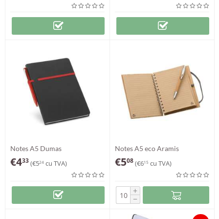
Notes A5 Dumas
Notes A5 eco Aramis
€
4
€
5
33
08
(
€
5
cu TVA)
(
€
6
cu TVA)
24
15
+
−