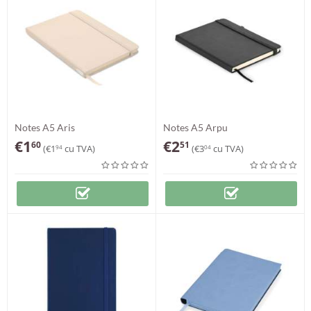
Notes A5 Aris
Notes A5 Arpu
€
1
€
2
60
51
(
€
1
cu TVA)
(
€
3
cu TVA)
94
04