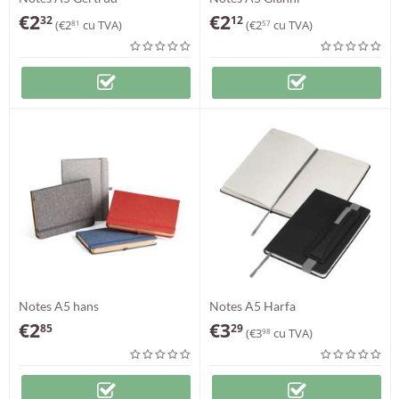
€
2
€
2
32
12
(
€
2
cu TVA)
(
€
2
cu TVA)
81
57
Notes A5 hans
Notes A5 Harfa
€
2
€
3
85
29
(
€
3
cu TVA)
98