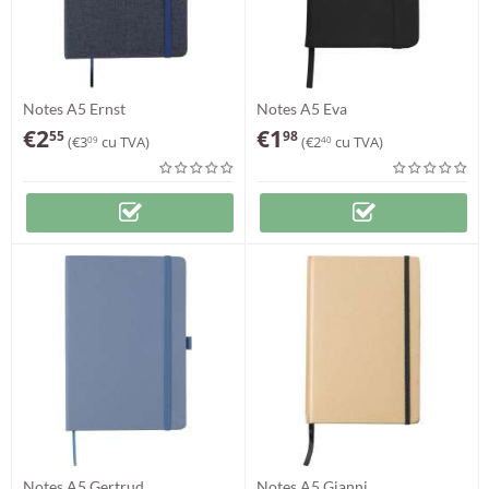
Notes A5 Ernst
Notes A5 Eva
€
2
€
1
55
98
(
€
3
cu TVA)
(
€
2
cu TVA)
09
40
Notes A5 Gertrud
Notes A5 Gianni