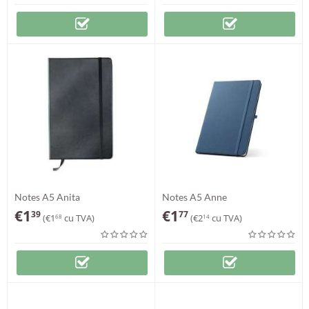
Notes A5 Anita
Notes A5 Anne
€
1
€
1
39
77
(
€
1
cu TVA)
(
€
2
cu TVA)
68
14