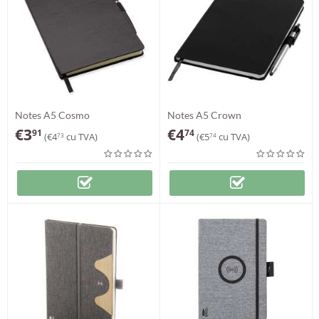
Notes A5 Cosmo
Notes A5 Crown
€
3
€
4
91
74
(
€
4
cu TVA)
(
€
5
cu TVA)
73
74