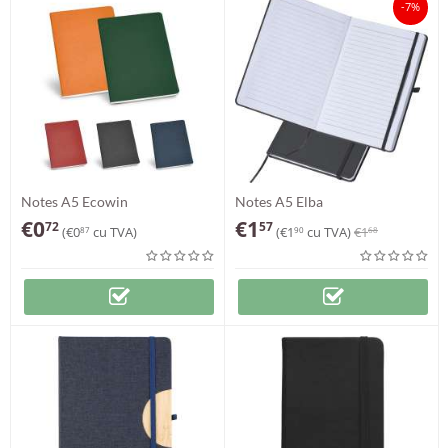
-7%
Notes A5 Ecowin
Notes A5 Elba
€
0
€
1
72
57
(
€
0
cu TVA)
(
€
1
cu TVA)
€
1
87
90
68