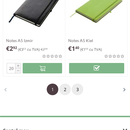
Notes A5 Izmir
Notes A5 Kiel
€
2
€
1
92
40
(
€
3
cu TVA)
€
2
(
€
1
cu TVA)
53
98
69
+
−
1
2
3