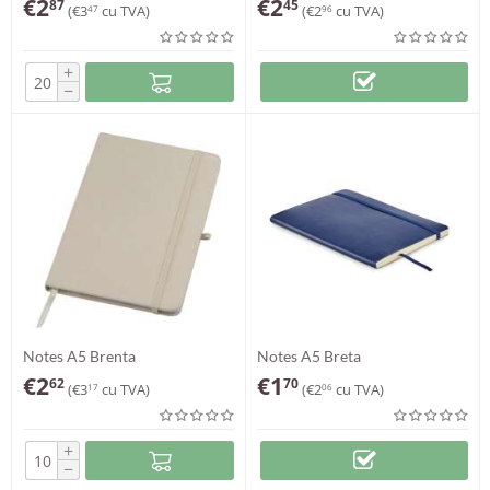
€
2
€
2
87
45
(
€
3
cu TVA)
(
€
2
cu TVA)
47
96
+
−
Notes A5 Brenta
Notes A5 Breta
€
2
€
1
62
70
(
€
3
cu TVA)
(
€
2
cu TVA)
17
06
+
−