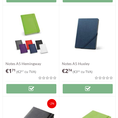
Notes A5 Hemingway
Notes A5 Huxley
€
1
€
2
71
74
(
€
2
cu TVA)
(
€
3
cu TVA)
07
32
-2%