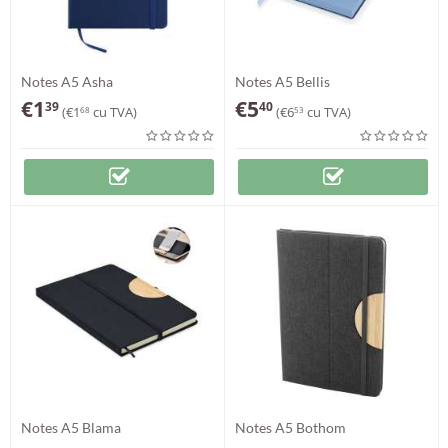
Notes A5 Asha
Notes A5 Bellis
€
1
€
5
39
40
(
€
1
cu TVA)
(
€
6
cu TVA)
68
53
Notes A5 Blama
Notes A5 Bothom