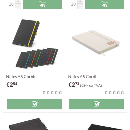
+
+
−
−
Notes A5 Corbin
Notes A5 Cordi
€
2
€
2
54
73
(
€
3
cu TVA)
30