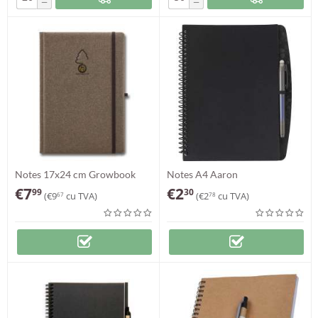
−
−
Notes 17x24 cm Growbook
Notes A4 Aaron
€
7
€
2
99
30
(
€
9
cu TVA)
(
€
2
cu TVA)
67
78