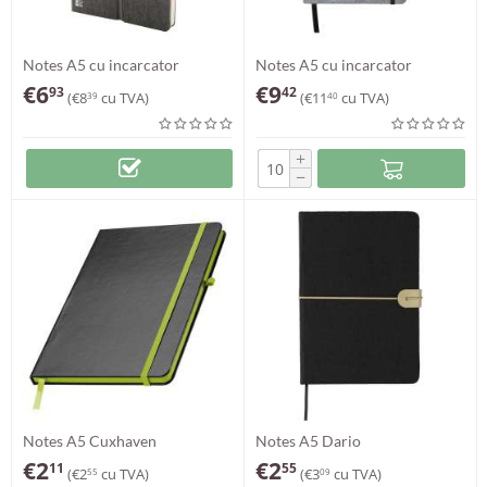
Notes A5 cu incarcator
Notes A5 cu incarcator
Chatom
wireless Charbuk
€
6
€
9
93
42
(
€
8
cu TVA)
(
€
11
cu TVA)
39
40
+
−
Notes A5 Cuxhaven
Notes A5 Dario
€
2
€
2
11
55
(
€
2
cu TVA)
(
€
3
cu TVA)
55
09