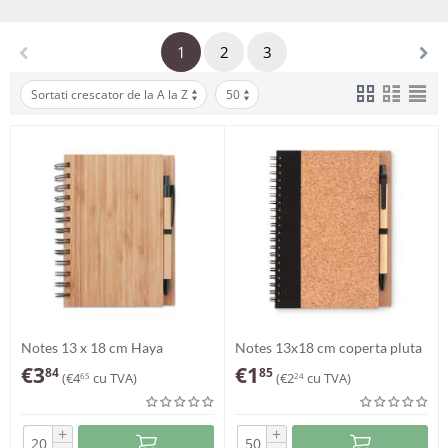
1
2
3
Sortati crescator de la A la Z
50
Notes 13 x 18 cm Haya
Notes 13x18 cm coperta pluta
Avio
€
3
€
1
84
85
(
€
4
cu TVA)
(
€
2
cu TVA)
65
24
+
+