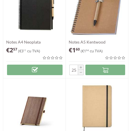
Notes A4 Neoplata
Notes A5 Kentwood
€
2
€
1
57
60
(
€
3
cu TVA)
(
€
1
cu TVA)
11
94
+
−