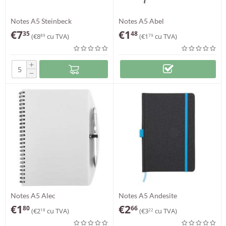
Notes A5 Steinbeck
Notes A5 Abel
€
7
€
1
35
48
(
€
8
cu TVA)
(
€
1
cu TVA)
89
79
+
−
Notes A5 Alec
Notes A5 Andesite
€
1
€
2
80
66
(
€
2
cu TVA)
(
€
3
cu TVA)
18
22