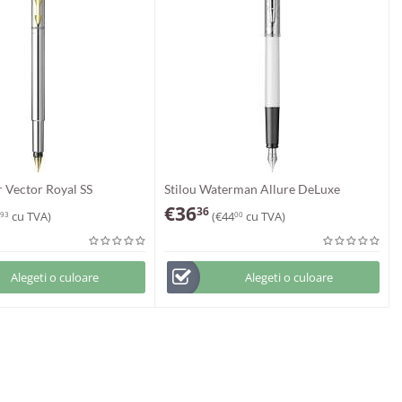
r Vector Royal SS
Stilou Waterman Allure DeLuxe
€
36
36
cu TVA)
(
€
44
cu TVA)
93
00
Alegeti o culoare
Alegeti o culoare