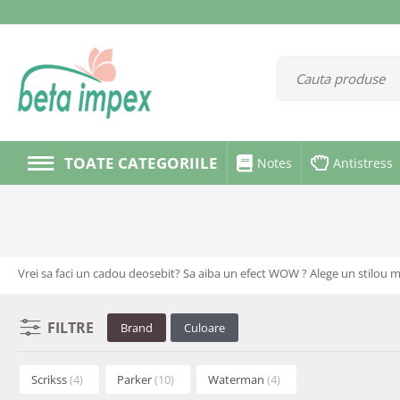
TOATE CATEGORIILE
Notes
Antistress
Vrei sa faci un cadou deosebit? Sa aiba un efect WOW ? Alege un stilou me
FILTRE
Brand
Culoare
Scrikss
(4)
Parker
(10)
Waterman
(4)