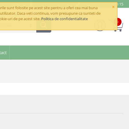
e@betaimpex.ro
Mobil: +40 722 287 335
Telefon: +40 21 320 03 15
×
ile sunt folosite pe acest site pentru a oferi cea mai buna
utilizator. Daca veti continua, vom presupune ca sunteti de
okie-uri de pe acest site.
Politica de confidentialitate
0
goriile
tact