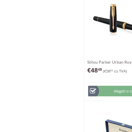
Stilou Parker Urban Ro
Black GT
€
48
48
(
€
58
cu TVA)
66
Alegeti o 