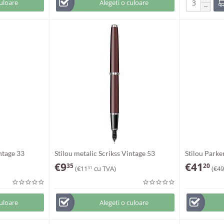
culoare
Alegeti o culoare
−
intage 33
Stilou metalic Scrikss Vintage 53
Stilou Park
€
9
€
41
35
20
(
€
11
cu TVA)
(
€
49
31
culoare
Alegeti o culoare