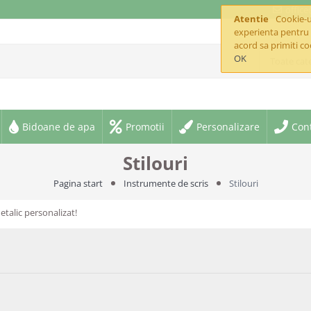
offic
Atentie
Cookie-ur
experienta pentru 
acord sa primiti co
OK
Toate cate
Bidoane de apa
Promotii
Personalizare
Con
Stilouri
Pagina start
Instrumente de scris
Stilouri
talic personalizat!