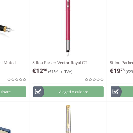
yal Muted
Stilou Parker Vector Royal CT
Stilou Parke
€
12
€
19
90
78
(
€
15
cu TVA)
(
€
23
61
culoare
Alegeti o culoare