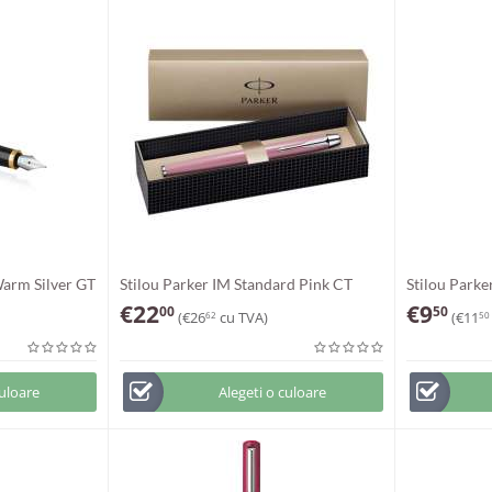
Warm Silver GT
Stilou Parker IM Standard Pink CT
Stilou Parke
€
22
€
9
00
50
(
€
26
cu TVA)
(
€
11
62
50
culoare
Alegeti o culoare