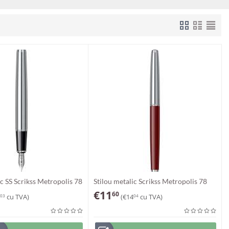
ic SS Scrikss Metropolis 78
Stilou metalic Scrikss Metropolis 78
€
11
60
cu TVA)
(
€
14
cu TVA)
03
04