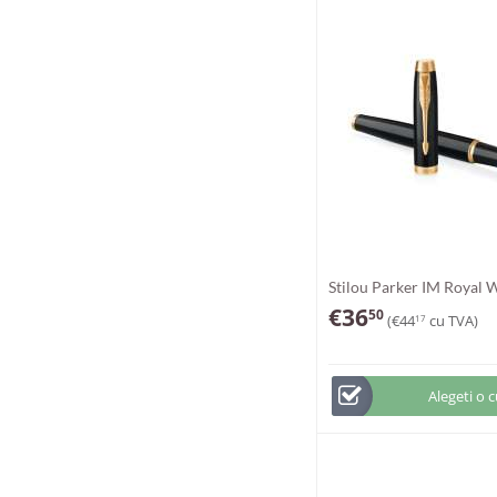
Stilou Parker IM Royal 
€
36
50
(
€
44
cu TVA)
17
Alegeti o 