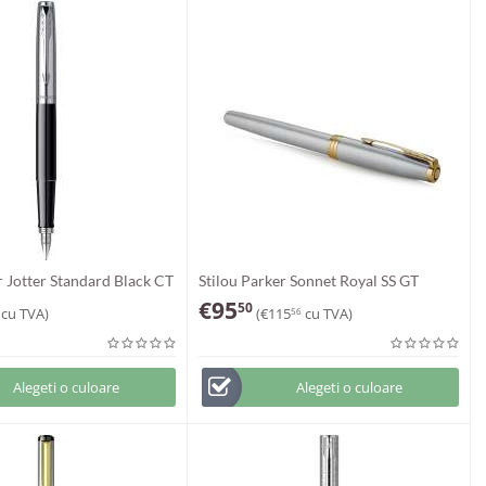
r Jotter Standard Black CT
Stilou Parker Sonnet Royal SS GT
€
95
50
cu TVA)
(
€
115
cu TVA)
56
Alegeti o culoare
Alegeti o culoare