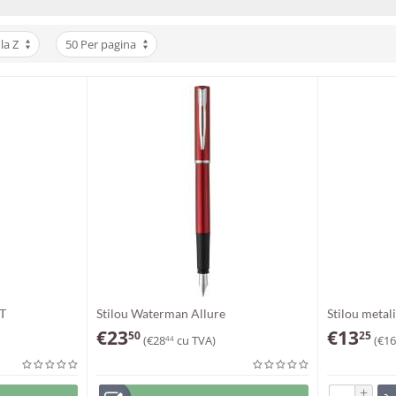
la Z
50 Per pagina
GT
Stilou Waterman Allure
Stilou metal
€
23
€
13
50
25
(
€
28
cu TVA)
(
€
16
44
+