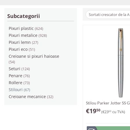
Sortati crescator de la A 
Subcategorii
Pixuri plastic
(624)
Pixuri metalice
(928)
Pixuri lemn
(27)
Pixuri eco
(51)
Creioane si pixuri haioase
(54)
Seturi
(124)
Penare
(76)
Rollere
(73)
Stilouri
(67)
Creioane mecanice
(32)
Stilou Parker Jotter SS 
€
19
50
(
€
23
cu TVA)
60