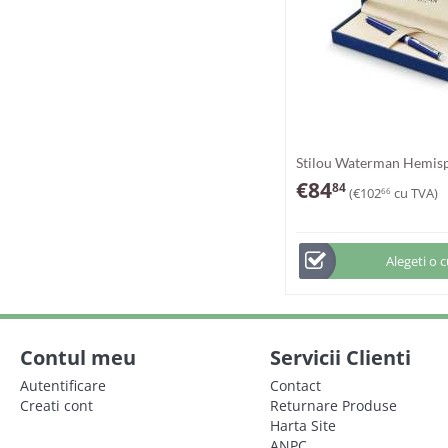
Stilou Waterman Hemisp
Blue PDT
€
84
84
(
€
102
cu TVA)
66
Alegeti o 
Contul meu
Servicii Clienti
Autentificare
Contact
Creati cont
Returnare Produse
Harta Site
ANPC