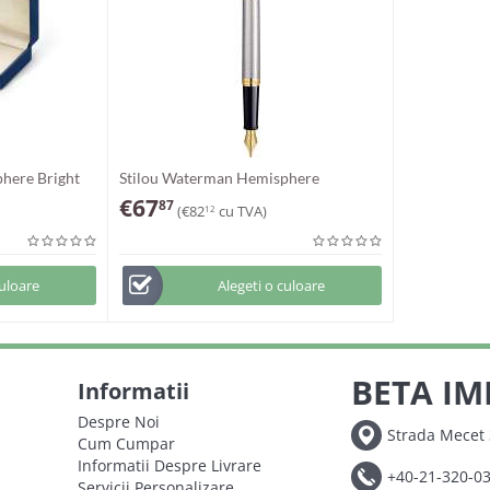
here Bright
Stilou Waterman Hemisphere
Essential SS GT
€
67
87
(
€
82
cu TVA)
12
culoare
Alegeti o culoare
BETA IM
Informatii
Despre Noi
Strada Mecet 
Cum Cumpar
Informatii Despre Livrare
+40-21-320-0
Servicii Personalizare