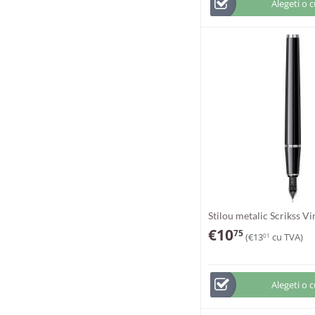
Alegeti o 
Stilou metalic Scrikss V
€
10
75
(
€
13
cu TVA)
01
Alegeti o 