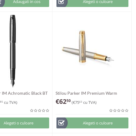
Adaugati in cos
Alegeti o culoare
er IM Achromatic Black BT
Stilou Parker IM Premium Warm
Silver GT
€
62
50
cu TVA)
(
€
75
cu TVA)
85
63
Alegeti o culoare
Alegeti o culoare