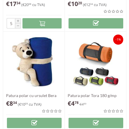
€
17
€
10
34
20
(
€
20
cu TVA)
(
€
12
cu TVA)
98
34
+
−
-1%
Patura polar cu ursulet Bera
Patura polar Tora 180 g/mp
€
8
€
4
34
78
(
€
10
cu TVA)
€
4
09
83