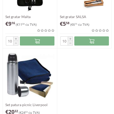
Set gratar Malta
Set gratar SALSA
€
9
€
5
16
58
(
€
11
cu TVA)
(
€
6
cu TVA)
08
75
+
+
−
−
Set patura picnic Liverpool
€
20
32
(
€
24
cu TVA)
59