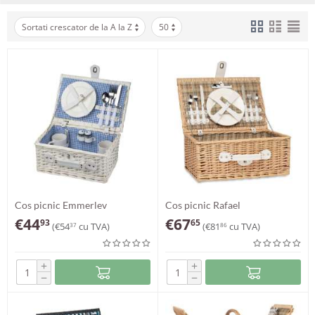
Sortati crescator de la A la Z
50
Cos picnic Emmerlev
Cos picnic Rafael
€
44
€
67
93
65
(
€
54
cu TVA)
(
€
81
cu TVA)
37
86
+
+
−
−