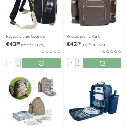
Rucsac picnic Georgia
Rucsac picnic Park
€
43
€
42
38
79
(
€
52
cu TVA)
(
€
51
cu TVA)
49
78
+
+
−
−