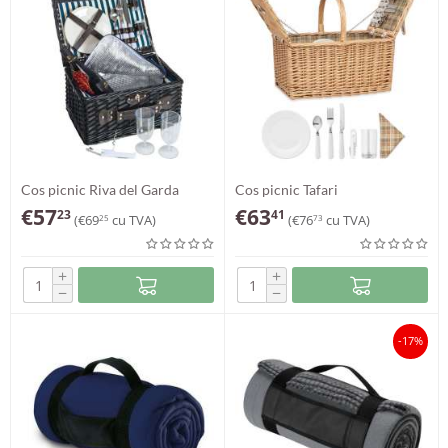
Cos picnic Riva del Garda
Cos picnic Tafari
€
57
€
63
23
41
(
€
69
cu TVA)
(
€
76
cu TVA)
25
73
+
+
−
−
-17%