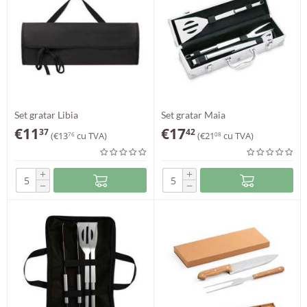
Set gratar Libia
Set gratar Maia
€
11
€
17
37
42
(
€
13
cu TVA)
(
€
21
cu TVA)
76
08
+
+
−
−