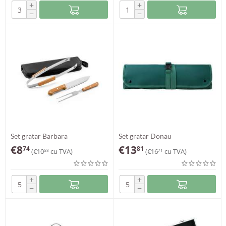
+
+
−
−
Set gratar Barbara
Set gratar Donau
€
8
€
13
74
81
(
€
10
cu TVA)
(
€
16
cu TVA)
58
71
+
+
−
−