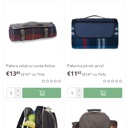
Patura voiaj cu curea Anina
Paturica picnic acryl
€
13
€
11
85
82
(
€
16
cu TVA)
(
€
14
cu TVA)
76
30
+
+
−
−