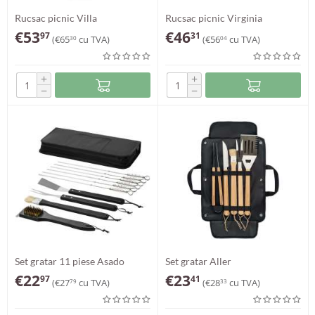
Rucsac picnic Villa
Rucsac picnic Virginia
€
53
€
46
97
31
(
€
65
cu TVA)
(
€
56
cu TVA)
30
04
+
+
−
−
Set gratar 11 piese Asado
Set gratar Aller
€
22
€
23
97
41
(
€
27
cu TVA)
(
€
28
cu TVA)
79
33