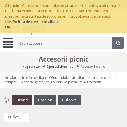
×
Atentie
Cookie-urile sunt folosite pe acest site pentru a oferi cea
mai buna experienta pentru utilizator. Daca veti continua, vom
presupune ca sunteti de acord sa primiti cookie-uri de pe acest
site.
Politica de confidentialitate
OK
Accesorii picnic
Pagina start
Sport si timp liber
Accesorii picnic
Ne plac iesirile în aer liber ! Ofera colaboratorilor tai un rucsac picnic
echipat, un set de gratar,sau o patura picnic impermeabila.
Brand
Catalog
Culoare
Bullet
(2)