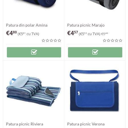
Patura din polar Amina
Patura picnic Marajo
€
4
€
4
80
57
(
€
5
cu TVA)
(
€
5
cu TVA)
€
5
81
53
48
Patura picnic Riviera
Patura picnic Verona