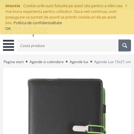
×
Atentie
Cookie-urile sunt folosite pe acest site pentru a oferi cea
mai buna experienta pentru utilizator. Daca veti continua, vom
presupune ca sunteti de acord sa primiti cookie-uri de pe acest
site.
Politica de confidentialitate
OK
Pagina start
Agende si calendare
Agende lux
Agenda Lux 15x21 cm C