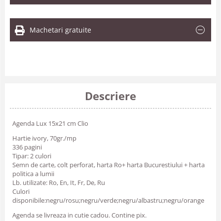
Machetari gratuite
Descriere
Agenda Lux 15x21 cm Clio
Hartie ivory, 70gr./mp
336 pagini
Tipar: 2 culori
Semn de carte, colt perforat, harta Ro+ harta Bucurestiului + harta
politica a lumii
Lb. utilizate: Ro, En, It, Fr, De, Ru
Culori
disponibile:negru/rosu;negru/verde;negru/albastru;negru/orange
Agenda se livreaza in cutie cadou. Contine pix.