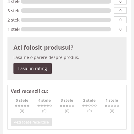
0
4 stele
0
3 stele
0
2 stele
0
1 stele
Ati folosit produsul?
Lasa-ne o parere despre produs.
Lasa un rating
Vezi recenzii cu:
5 stele
4 stele
3 stele
2 stele
1 stele
(0
)
(0
)
(0
)
(0
)
(0
)
Vezi toate recenziile