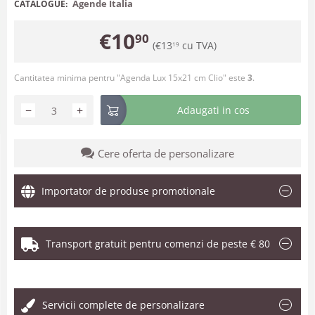
Agende Italia
CATALOGUE:
€
10
90
(
€
13
cu TVA)
19
Cantitatea minima pentru "Agenda Lux 15x21 cm Clio" este
3
.
−
+
Adaugati in cos
Cere oferta de personalizare
Importator de produse promotionale
Transport gratuit pentru comenzi de peste € 80
.
Servicii complete de personalizare