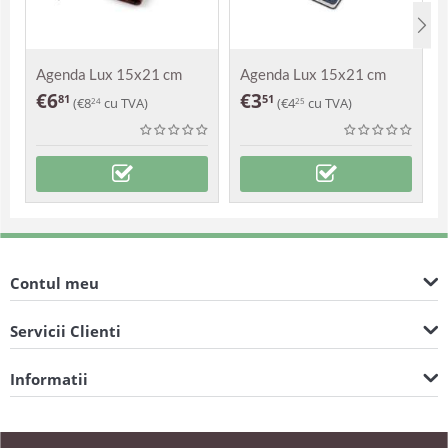
Agenda Lux 15x21 cm
Agenda Lux 15x21 cm
Vasco
Elite
€
6
€
3
81
51
(
€
8
cu TVA)
(
€
4
cu TVA)
24
25
Contul meu
Servicii Clienti
Informatii