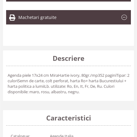
Machetari gratuite
Descriere
Agenda piele 17x24 cm MiraHartie ivory, 80gr./mp352 paginiTipar: 2
culoriSemn de carte, colt perforat, harta Ro+ harta Bucurestiului +
harta politica a lumiiLb. utilizate: Ro, En, It, Fr, De, Ru. Culori
disponibile: maro, rosu, albastru, negru.
Caracteristici
Catalogue:
Agende Italia