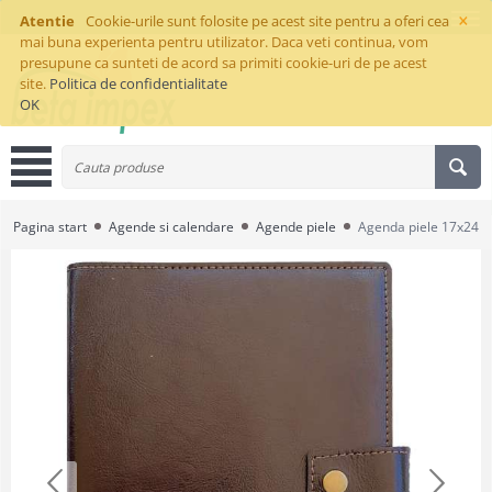
×
Atentie
Cookie-urile sunt folosite pe acest site pentru a oferi cea
mai buna experienta pentru utilizator. Daca veti continua, vom
presupune ca sunteti de acord sa primiti cookie-uri de pe acest
site.
Politica de confidentialitate
OK
Pagina start
Agende si calendare
Agende piele
Agenda piele 17x24 