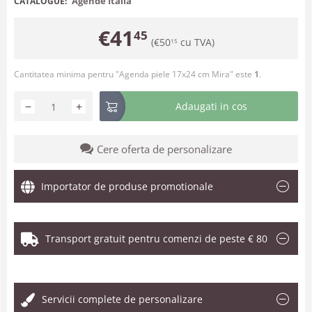
Agende Italia
CATALOGUE:
€
41
45
(
€
50
cu TVA)
15
Cantitatea minima pentru "Agenda piele 17x24 cm Mira" este
1
.
−
+
Adaugati in cos
Cere oferta de personalizare
Importator de produse promotionale
Transport gratuit pentru comenzi de peste € 80
.
Servicii complete de personalizare