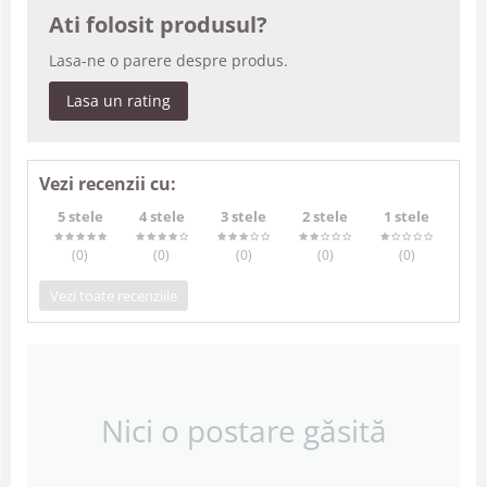
Ati folosit produsul?
Lasa-ne o parere despre produs.
Lasa un rating
Vezi recenzii cu:
5 stele
4 stele
3 stele
2 stele
1 stele
(0
)
(0
)
(0
)
(0
)
(0
)
Vezi toate recenziile
Nici o postare găsită