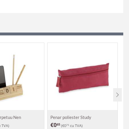
erpetuu Nen
Penar poliester Study
Pl
€
0
€
65
 TVA)
(
€
0
cu TVA)
79