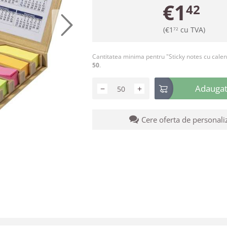
€
1
42
(
€
1
cu TVA)
72
Cantitatea minima pentru "Sticky notes cu cale
50
.
Adaugati
−
+
Cere oferta de personali