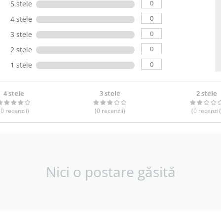
0
5 stele
0
4 stele
0
3 stele
0
2 stele
0
1 stele
4 stele
3 stele
2 stele
(0
recenzii
)
(0
recenzii
)
(0
recenzii
Nici o postare găsită