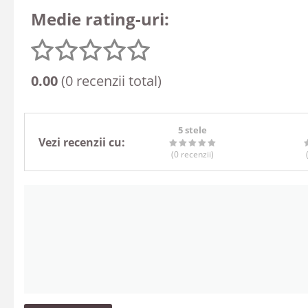
Medie rating-uri:
0.00
(0 recenzii total)
5 stele
Vezi recenzii cu:
(0
recenzii
)