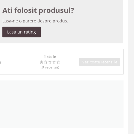
Ati folosit produsul?
Lasa-ne o parere despre produs.
Lasa un rating
1 stele
Vezi toate recenziile
)
(0
recenzii
)