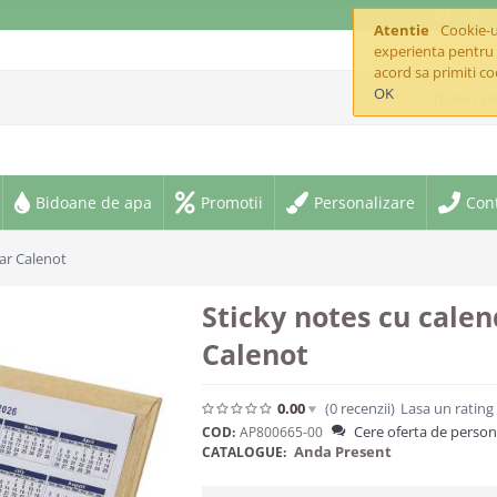
offic
Atentie
Cookie-ur
experienta pentru 
acord sa primiti co
OK
Toate cate
Bidoane de apa
Promotii
Personalizare
Con
ar Calenot
Sticky notes cu calen
Calenot
0.00
(0
recenzii
)
Lasa un rating
Cere oferta de person
COD:
AP800665-00
Anda Present
CATALOGUE: