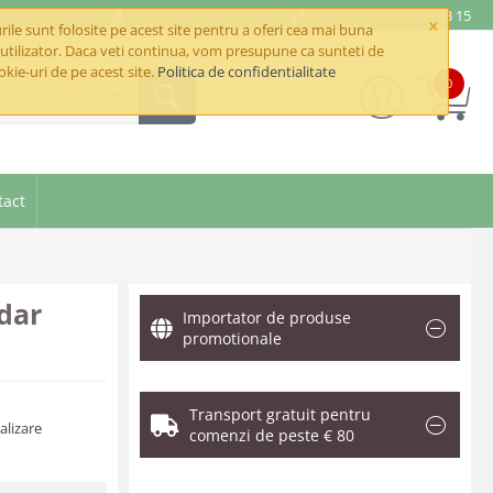
e@betaimpex.ro
Mobil: +40 722 287 335
Telefon: +40 21 320 03 15
×
ile sunt folosite pe acest site pentru a oferi cea mai buna
utilizator. Daca veti continua, vom presupune ca sunteti de
okie-uri de pe acest site.
Politica de confidentialitate
0
goriile
tact
dar
Importator de produse
promotionale
Transport gratuit pentru
alizare
comenzi de peste € 80
.