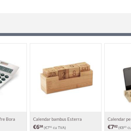
ifre Bora
Calendar bambus Esterra
Calendar p
€
6
€
7
58
02
(
€
7
cu TVA)
(
€
8
cu
96
49