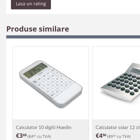
Lasa un rating
Produse similare
Calculator 10 digiti Huedin
Calculator solar 12 c
€
3
€
4
68
96
(
€
4
cu TVA)
(
€
6
cu TVA)
45
00