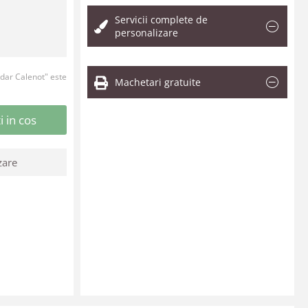
Servicii complete de
personalizare
ndar Calenot" este
Machetari gratuite
 in cos
zare