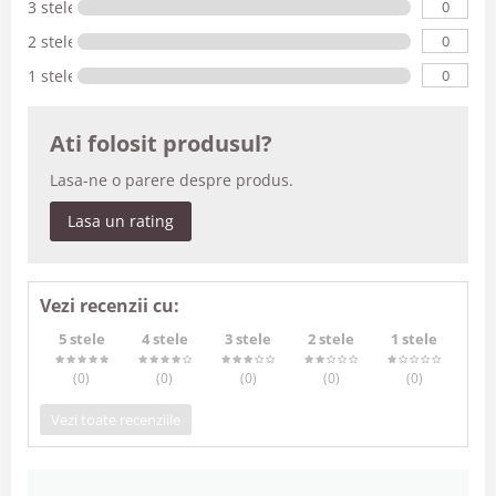
0
3 stele
0
2 stele
0
1 stele
Ati folosit produsul?
Lasa-ne o parere despre produs.
Lasa un rating
Vezi recenzii cu:
5 stele
4 stele
3 stele
2 stele
1 stele
(0
)
(0
)
(0
)
(0
)
(0
)
Vezi toate recenziile