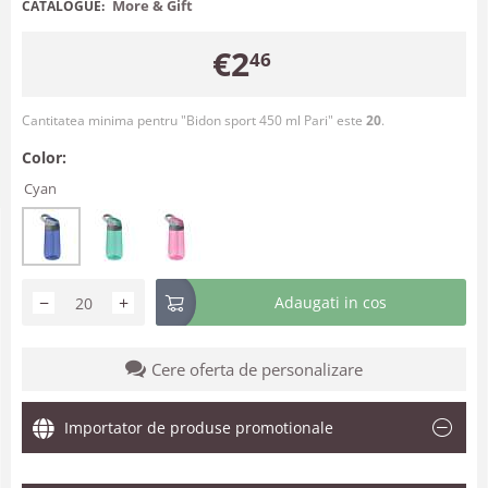
More & Gift
CATALOGUE:
€
2
46
Cantitatea minima pentru "Bidon sport 450 ml Pari" este
20
.
Color:
Cyan
−
+
Adaugati in cos
Cere oferta de personalizare
Importator de produse promotionale