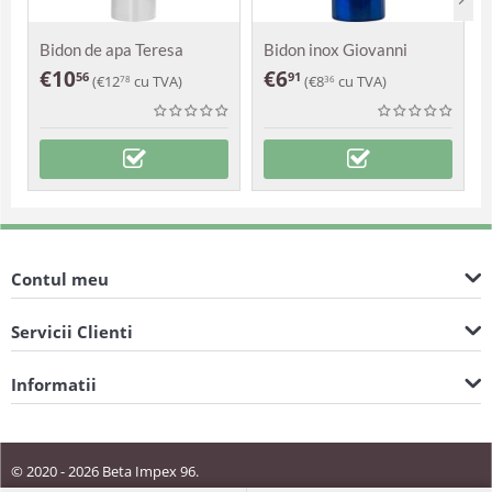
Bidon de apa Teresa
Bidon inox Giovanni
€
10
€
6
56
91
(
€
12
cu TVA)
(
€
8
cu TVA)
78
36
Contul meu
Servicii Clienti
Informatii
© 2020 - 2026 Beta Impex 96.