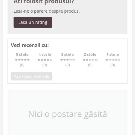
Ati folosit produsul?
Lasa-ne o parere despre produs.
Lasa un rating
Vezi recenzii cu:
5 stele
4 stele
3 stele
2 stele
1 stele
(0
)
(0
)
(0
)
(0
)
(0
)
Vezi toate recenziile
Nici o postare găsită