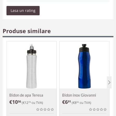
Lasa un rating
Produse similare
Bidon de apa Teresa
Bidon inox Giovanni
€
10
€
6
56
91
(
€
12
cu TVA)
(
€
8
cu TVA)
78
36