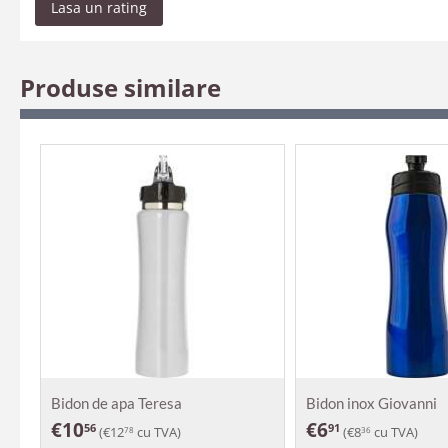
Lasa un rating
Produse similare
Bidon de apa Teresa
Bidon inox Giovanni
€
10
€
6
56
91
(
€
12
cu TVA)
(
€
8
cu TVA)
78
36