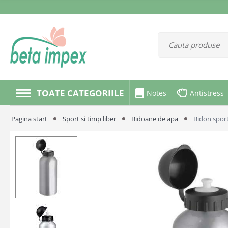
TOATE CATEGORIILE
Notes
Antistress
Pagina start
Sport si timp liber
Bidoane de apa
Bidon sport