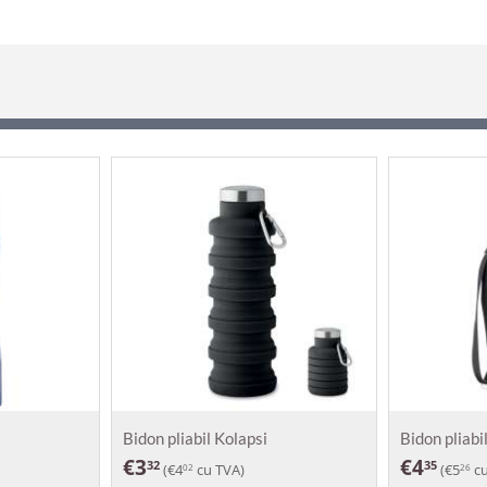
Bidon pliabil Kolapsi
Bidon pliabi
€
3
€
4
32
35
(
€
4
cu TVA)
(
€
5
cu
02
26