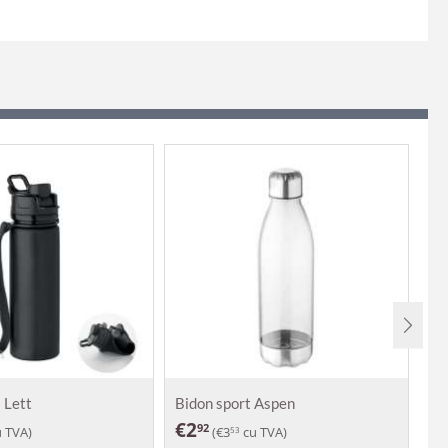
l Lett
Bidon sport Aspen
Bi
€
2
€
92
 TVA)
(
€
3
cu TVA)
53