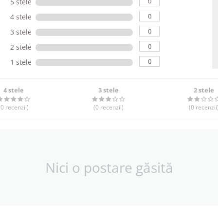
0
5 stele
0
4 stele
0
3 stele
0
2 stele
0
1 stele
4 stele
3 stele
2 stele
(0
recenzii
)
(0
recenzii
)
(0
recenzii
Nici o postare găsită