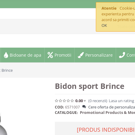
offic
Atentie
Cookie-ur
experienta pentru 
acord sa primiti co
OK
Toate cate
Bidoane de apa
Promotii
Personalizare
Con
 Brince
Bidon sport Brince
0.00
(0
recenzii
)
Lasa un rating
Cere oferta de personaliz
COD:
6571007
Promotional Products & Mo
CATALOGUE:
[PRODUS INDISPONIBI