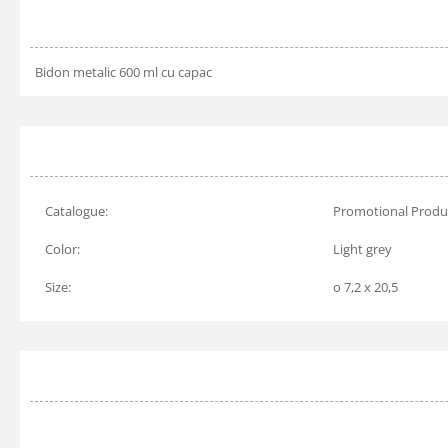
Bidon metalic 600 ml cu capac
Catalogue:
Promotional Produ
Color:
Light grey
Size:
o 7,2 x 20,5