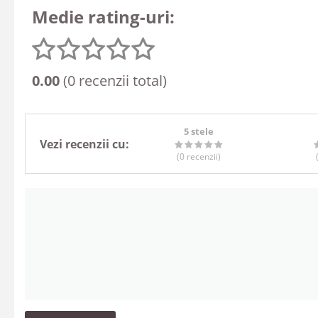
Medie rating-uri:
0.00
(0 recenzii total)
5 stele
Vezi recenzii cu:
(0
recenzii
)