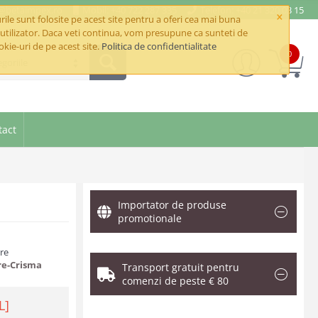
e@betaimpex.ro
Mobil: +40 722 287 335
Telefon: +40 21 320 03 15
×
ile sunt folosite pe acest site pentru a oferi cea mai buna
utilizator. Daca veti continua, vom presupune ca sunteti de
okie-uri de pe acest site.
Politica de confidentialitate
0
goriile
tact
Importator de produse
promotionale
are
re-Crisma
Transport gratuit pentru
comenzi de peste € 80
L]
.