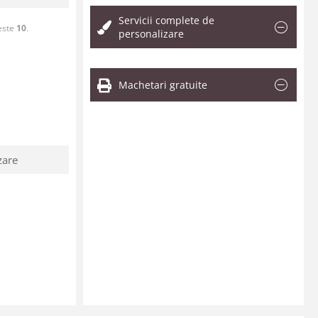
Servicii complete de
este
10
.
personalizare
Machetari gratuite
zare