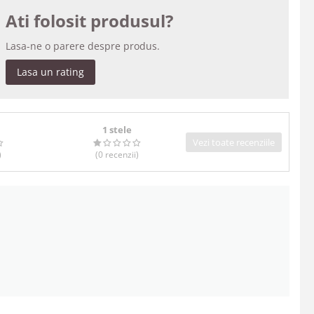
Ati folosit produsul?
Lasa-ne o parere despre produs.
Lasa un rating
1 stele
Vezi toate recenziile
)
(0
recenzii
)