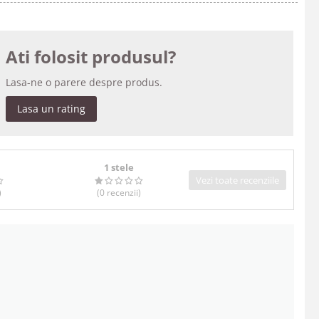
Ati folosit produsul?
Lasa-ne o parere despre produs.
Lasa un rating
1 stele
Vezi toate recenziile
)
(0
recenzii
)