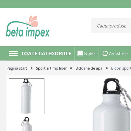
TOATE CATEGORIILE
Notes
Antistress
Pagina start
Sport si timp liber
Bidoane de apa
Bidon sport