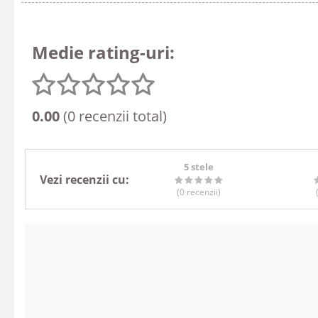
Medie rating-uri:
0.00
(0 recenzii total)
5 stele
Vezi recenzii cu:
(0
recenzii
)