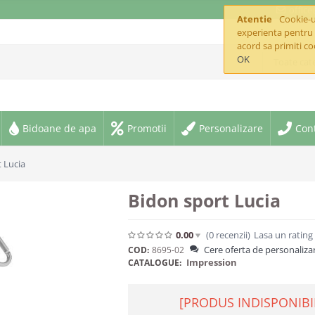
offic
Atentie
Cookie-ur
experienta pentru 
acord sa primiti co
OK
Toate cate
Bidoane de apa
Promotii
Personalizare
Con
 Lucia
Bidon sport Lucia
0.00
(0
recenzii
)
Lasa un rating
Cere oferta de personaliza
COD:
8695-02
Impression
CATALOGUE:
[PRODUS INDISPONIBI