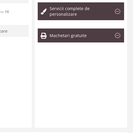
Servicii complete de
ste
10
.
personalizare
zare
Machetari gratuite