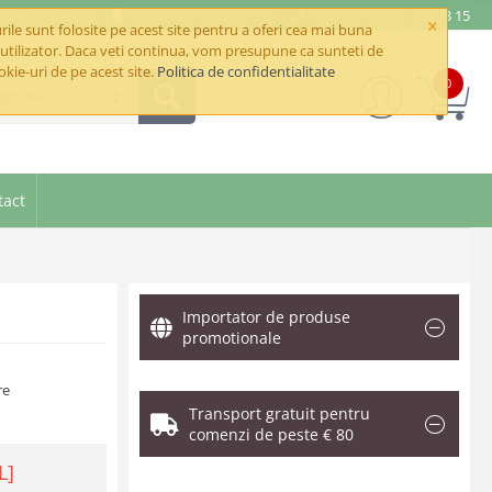
e@betaimpex.ro
Mobil: +40 722 287 335
Telefon: +40 21 320 03 15
×
ile sunt folosite pe acest site pentru a oferi cea mai buna
utilizator. Daca veti continua, vom presupune ca sunteti de
okie-uri de pe acest site.
Politica de confidentialitate
0
goriile
tact
Importator de produse
promotionale
re
Transport gratuit pentru
comenzi de peste € 80
L]
.