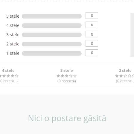
0
5 stele
0
4 stele
0
3 stele
0
2 stele
0
1 stele
4 stele
3 stele
2 stele
(0
recenzii
)
(0
recenzii
)
(0
recenzii
Nici o postare găsită