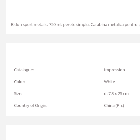
Bidon sport metalic, 750 ml; perete simplu. Carabina metalica pentru 
Catalogue:
Impression
Color:
White
Size:
d: 7,3 x 25 cm
Country of Origin:
China (Prc)