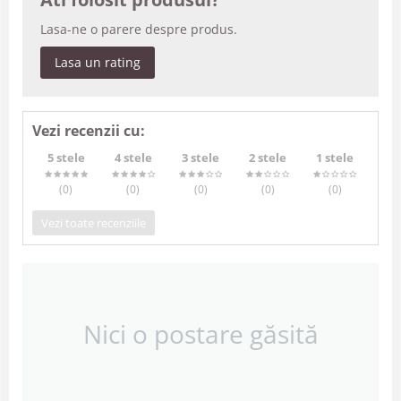
Lasa-ne o parere despre produs.
Lasa un rating
Vezi recenzii cu:
5 stele
4 stele
3 stele
2 stele
1 stele
(0
)
(0
)
(0
)
(0
)
(0
)
Vezi toate recenziile
Nici o postare găsită