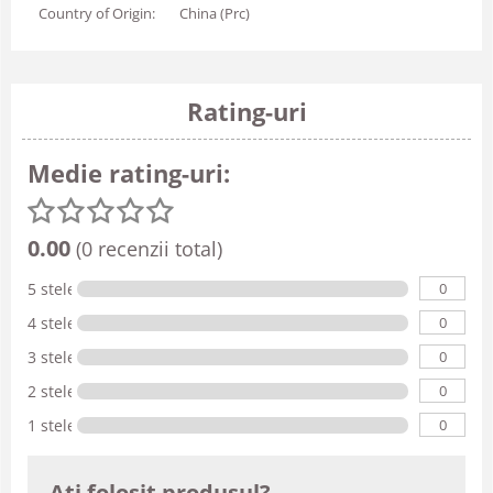
Country of Origin:
China (Prc)
Rating-uri
Medie rating-uri:
0.00
(0 recenzii total)
0
5 stele
0
4 stele
0
3 stele
0
2 stele
0
1 stele
Ati folosit produsul?