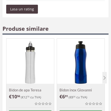
Lasa un rating
Produse similare
Bidon de apa Teresa
Bidon inox Giovanni
€
10
€
6
56
91
(
€
12
cu TVA)
(
€
8
cu TVA)
78
36