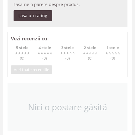
Lasa-ne o parere despre produs.
Lasa un rating
Vezi recenzii cu:
5 stele
4 stele
3 stele
2 stele
1 stele
(0
)
(0
)
(0
)
(0
)
(0
)
Vezi toate recenziile
Nici o postare găsită