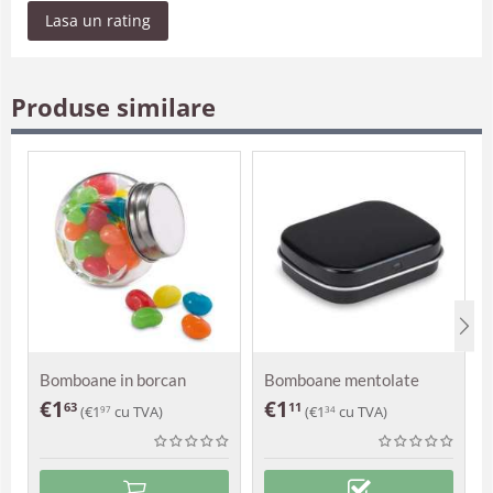
Lasa un rating
Produse similare
Bomboane in borcan
Bomboane mentolate
Natalia
Frida
€
1
€
1
63
11
(
€
1
cu TVA)
(
€
1
cu TVA)
97
34