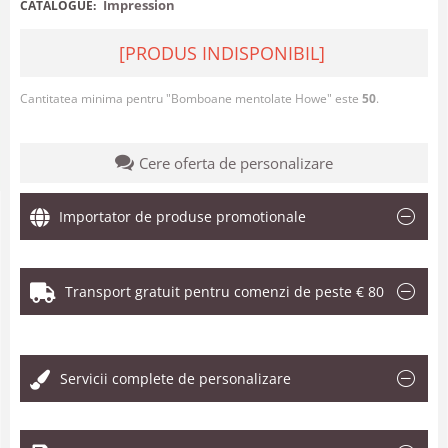
Impression
CATALOGUE:
[PRODUS INDISPONIBIL]
Cantitatea minima pentru "Bomboane mentolate Howe" este
50
.
Cere oferta de personalizare
Importator de produse promotionale
Transport gratuit pentru comenzi de peste € 80
.
Servicii complete de personalizare