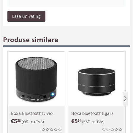
Lasa un rating
Produse similare
Boxa Bluetooth Divio
Boxa bluetooth Egara
€
5
€
5
38
54
(
€
6
cu TVA)
(
€
6
cu TVA)
51
70