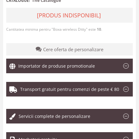
The Catalogue
CATALOGUE:
[PRODUS INDISPONIBIL]
Cantitatea minima pentru "Boxa wireless Ditty" este
10
.
Cere oferta de personalizare
Importator de produse promotionale
Transport gratuit pentru comenzi de peste € 80
.
Servicii complete de personalizare