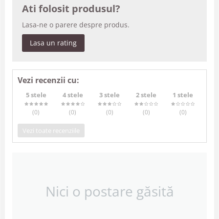
Ati folosit produsul?
Lasa-ne o parere despre produs.
Lasa un rating
Vezi recenzii cu:
5 stele
4 stele
3 stele
2 stele
1 stele
(0
)
(0
)
(0
)
(0
)
(0
)
Vezi toate recenziile
Nici o postare găsită