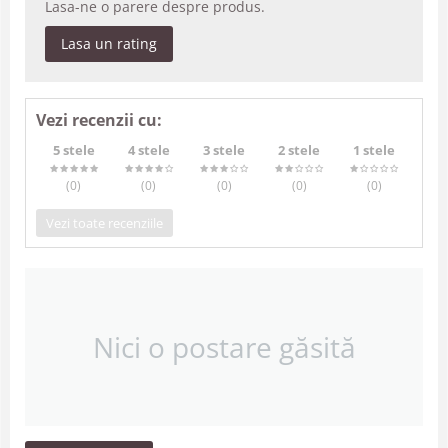
Lasa-ne o parere despre produs.
Lasa un rating
Vezi recenzii cu:
5 stele
4 stele
3 stele
2 stele
1 stele
(0
)
(0
)
(0
)
(0
)
(0
)
Vezi toate recenziile
Nici o postare găsită