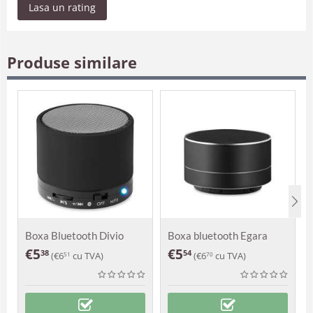
Lasa un rating
Produse similare
Boxa Bluetooth Divio
Boxa bluetooth Egara
€
5
€
5
38
54
(
€
6
cu TVA)
(
€
6
cu TVA)
51
70