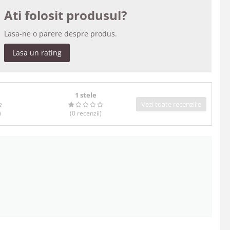
Ati folosit produsul?
Lasa-ne o parere despre produs.
Lasa un rating
1 stele
Vezi toate recenziile
)
(0
recenzii
)