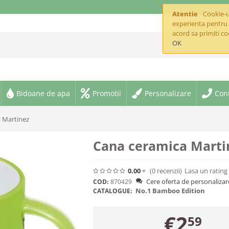
offic
Atentie
Cookie-ur
experienta pentru 
acord sa primiti co
OK
¦ ¦ Bomb
Bidoane de apa
Promotii
Personalizare
Con
 Martinez
Cana ceramica Marti
0.00
(0
recenzii
)
Lasa un rating
Cere oferta de personalizar
COD:
870429
No.1 Bamboo Edition
CATALOGUE:
€
2
59