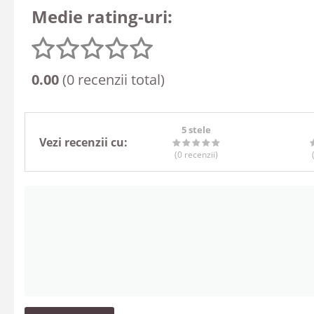
Medie rating-uri:
0.00
(0 recenzii total)
5 stele
Vezi recenzii cu:
(0
recenzii
)