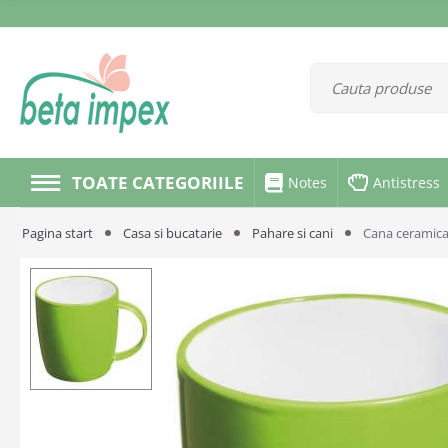
TOATE CATEGORIILE
Notes
Antistress
Pagina start
Casa si bucatarie
Pahare si cani
Cana ceramica