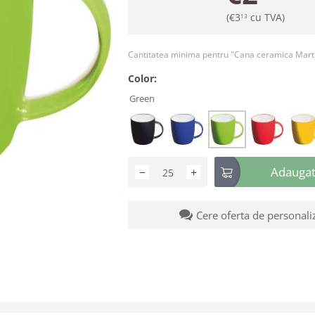
(
€
3
cu TVA)
13
Cantitatea minima pentru "Cana ceramica Mart
Color:
Green
Adaugati
−
+
Cere oferta de personali