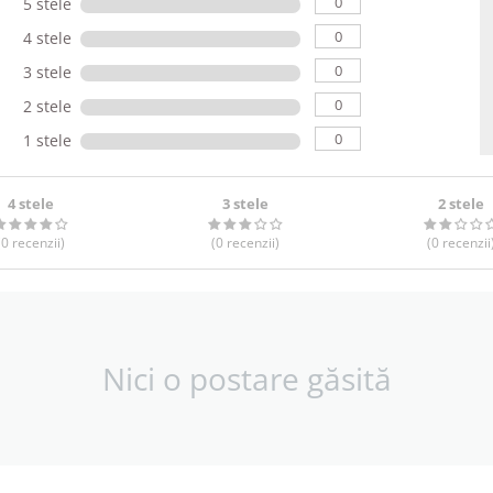
0
5 stele
0
4 stele
0
3 stele
0
2 stele
0
1 stele
4 stele
3 stele
2 stele
(0
recenzii
)
(0
recenzii
)
(0
recenzii
Nici o postare găsită