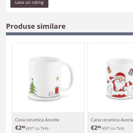
Lasa un rating
Produse similare
Cana ceramica Ancelle
Cana ceramica Avori
€
2
€
2
80
80
(
€
3
cu TVA)
(
€
3
cu TVA)
39
39