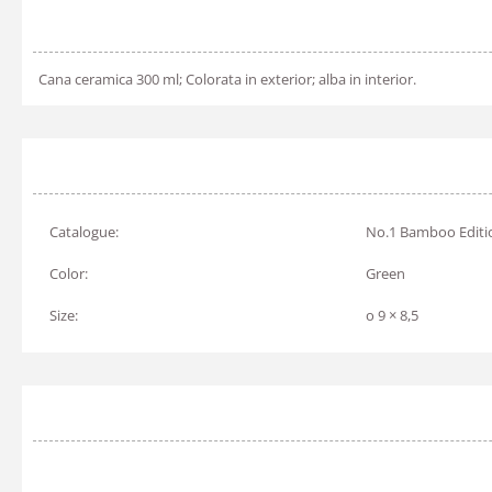
Cana ceramica 300 ml; Colorata in exterior; alba in interior.
Catalogue:
No.1 Bamboo Editi
Color:
Green
Size:
o 9 × 8,5