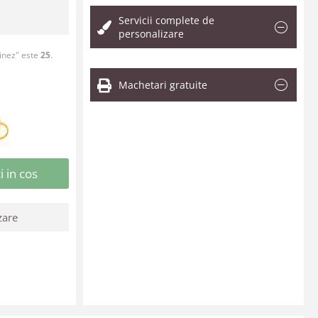
Servicii complete de
personalizare
inez" este
25
.
Machetari gratuite
 in cos
zare