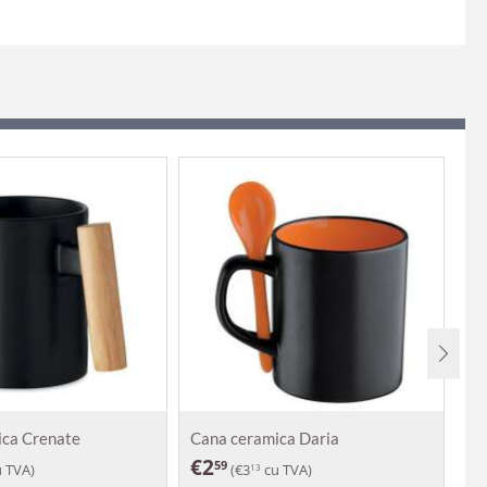
ica Crenate
Cana ceramica Daria
Ca
€
2
€
59
 TVA)
(
€
3
cu TVA)
13