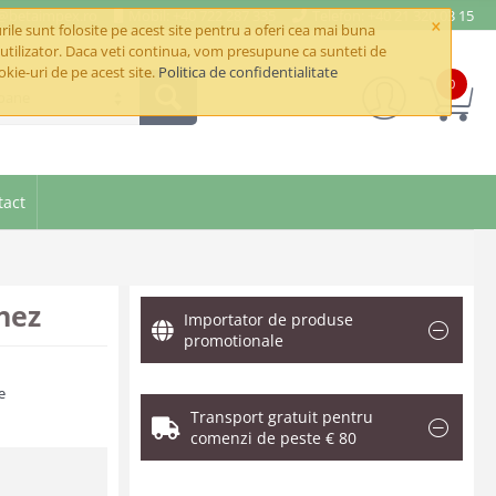
e@betaimpex.ro
Mobil: +40 722 287 335
Telefon: +40 21 320 03 15
×
ile sunt folosite pe acest site pentru a oferi cea mai buna
utilizator. Daca veti continua, vom presupune ca sunteti de
okie-uri de pe acest site.
Politica de confidentialitate
0
oane
tact
nez
Importator de produse
promotionale
e
Transport gratuit pentru
comenzi de peste € 80
.