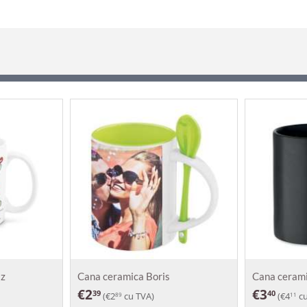
az
Cana ceramica Boris
Cana ceram
€
2
€
3
39
40
(
€
2
cu TVA)
(
€
4
cu
89
11