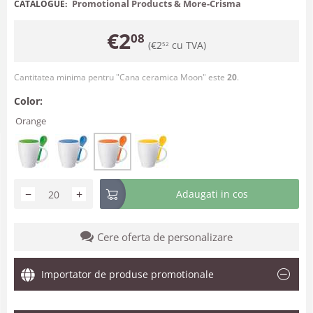
Promotional Products & More-Crisma
CATALOGUE:
€
2
08
(
€
2
cu TVA)
52
Cantitatea minima pentru "Cana ceramica Moon" este
20
.
Color:
Orange
−
+
Adaugati in cos
Cere oferta de personalizare
Importator de produse promotionale