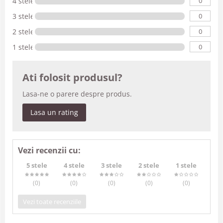
0
4 stele
0
3 stele
0
2 stele
0
1 stele
Ati folosit produsul?
Lasa-ne o parere despre produs.
Lasa un rating
Vezi recenzii cu:
5 stele
4 stele
3 stele
2 stele
1 stele
(0
)
(0
)
(0
)
(0
)
(0
)
Vezi toate recenziile