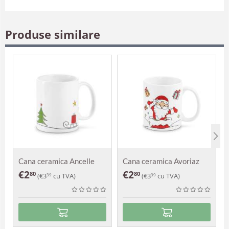
Produse similare
Cana ceramica Ancelle
Cana ceramica Avoriaz
€
2
€
2
80
80
(
€
3
cu TVA)
(
€
3
cu TVA)
39
39