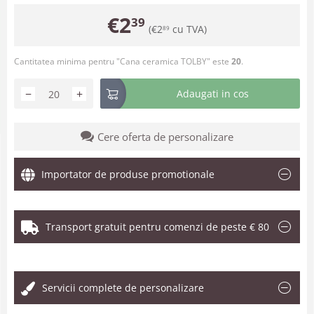
€
2
39
(
€
2
cu TVA)
89
Cantitatea minima pentru "Cana ceramica TOLBY" este
20
.
−
+
Adaugati in cos
Cere oferta de personalizare
Importator de produse promotionale
Transport gratuit pentru comenzi de peste € 80
.
Servicii complete de personalizare