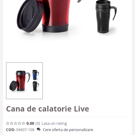
Cana de calatorie Live
0.00
(0
)
Lasa un rating
Cere oferta de personalizare
COD:
94607-108