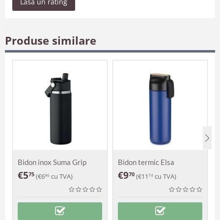
Lasa un rating
Produse similare
Bidon inox Suma Grip
Bidon termic Elsa
€
5
€
9
75
70
(
€
6
cu TVA)
(
€
11
cu TVA)
96
74