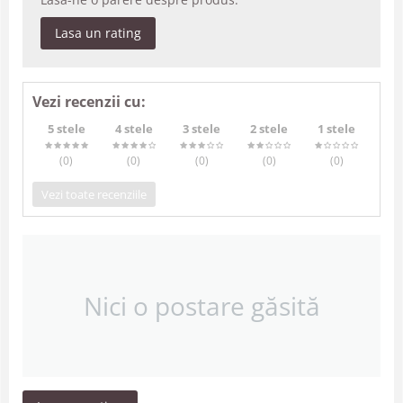
Lasa un rating
Vezi recenzii cu:
5 stele
4 stele
3 stele
2 stele
1 stele
(0
)
(0
)
(0
)
(0
)
(0
)
Vezi toate recenziile
Nici o postare găsită