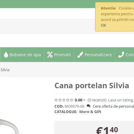
offic
Atentie
Cookie-ur
experienta pentru 
acord sa primiti co
OK
Toate cate
Bidoane de apa
Promotii
Personalizare
Con
Silvia
Cana portelan Silvia
0.00
(0
recenzii
)
Lasa un rating
Cere oferta de personal
COD:
MO9079-06
More & Gift
CATALOGUE:
€
1
40