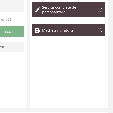
Servicii complete de
personalizare
" este
25
.
Machetari gratuite
 in cos
zare