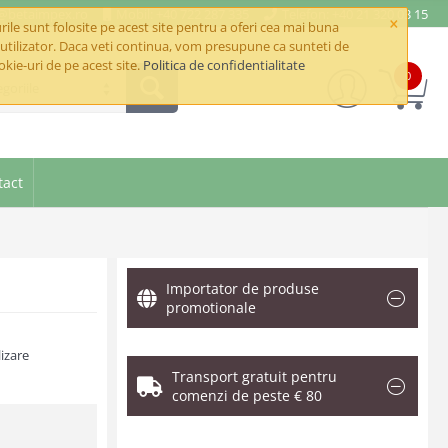
e@betaimpex.ro
Mobil: +40 722 287 335
Telefon: +40 21 320 03 15
×
ile sunt folosite pe acest site pentru a oferi cea mai buna
utilizator. Daca veti continua, vom presupune ca sunteti de
okie-uri de pe acest site.
Politica de confidentialitate
0
goriile
tact
Importator de produse
promotionale
izare
Transport gratuit pentru
comenzi de peste € 80
.