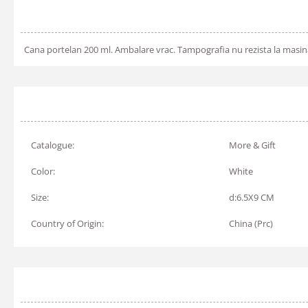
Cana portelan 200 ml. Ambalare vrac. Tampografia nu rezista la masina 
Catalogue:
More & Gift
Color:
White
Size:
d:6.5X9 CM
Country of Origin:
China (Prc)