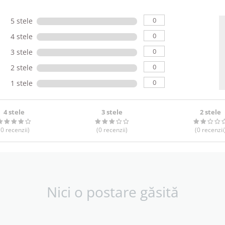
0
5 stele
0
4 stele
0
3 stele
0
2 stele
0
1 stele
4 stele
3 stele
2 stele
(0
recenzii
)
(0
recenzii
)
(0
recenzii
Nici o postare găsită