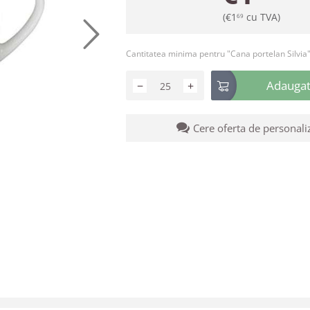
(
€
1
cu TVA)
69
Cantitatea minima pentru "Cana portelan Silvia
Adaugati
−
+
Cere oferta de personali