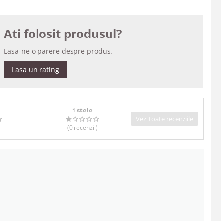
Ati folosit produsul?
Lasa-ne o parere despre produs.
Lasa un rating
1 stele
Vezi toate recenziile
)
(0
recenzii
)