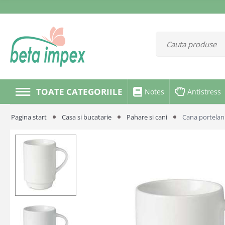
TOATE CATEGORIILE
Notes
Antistress
Pagina start
Casa si bucatarie
Pahare si cani
Cana portelan 