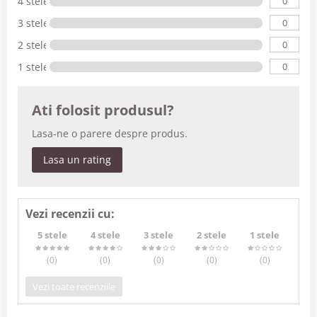
0
4 stele
0
3 stele
0
2 stele
0
1 stele
Ati folosit produsul?
Lasa-ne o parere despre produs.
Lasa un rating
Vezi recenzii cu:
5 stele
4 stele
3 stele
2 stele
1 stele
(0
)
(0
)
(0
)
(0
)
(0
)
Vezi toate recenziile