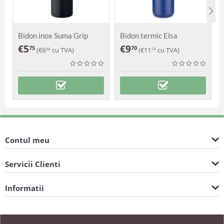
Bidon inox Suma Grip
Bidon termic Elsa
€
5
€
9
75
70
(
€
6
cu TVA)
(
€
11
cu TVA)
96
74
Contul meu
Servicii Clienti
Informatii