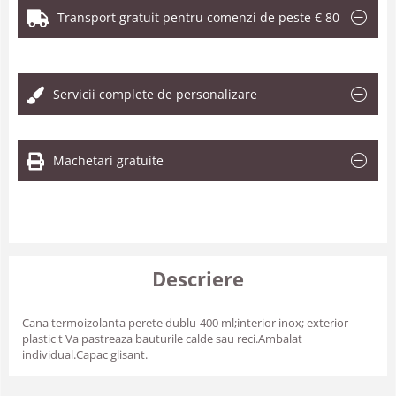
Transport gratuit pentru comenzi de peste € 80
.
Servicii complete de personalizare
Machetari gratuite
Descriere
Cana termoizolanta perete dublu-400 ml;interior inox; exterior
plastic t Va pastreaza bauturile calde sau reci.Ambalat
individual.Capac glisant.