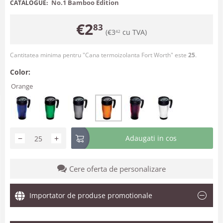
No.1 Bamboo Edition
CATALOGUE:
€
2
83
(
€
3
cu TVA)
42
Cantitatea minima pentru "Cana termoizolanta Fort Worth" este
25
.
Color:
Orange
−
+
Adaugati in cos
Cere oferta de personalizare
Importator de produse promotionale