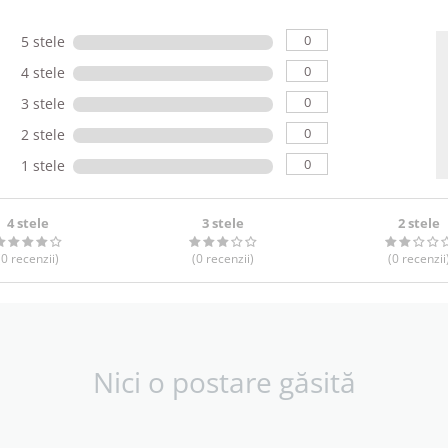
0
5 stele
0
4 stele
0
3 stele
0
2 stele
0
1 stele
4 stele
3 stele
2 stele
(0
recenzii
)
(0
recenzii
)
(0
recenzii
Nici o postare găsită