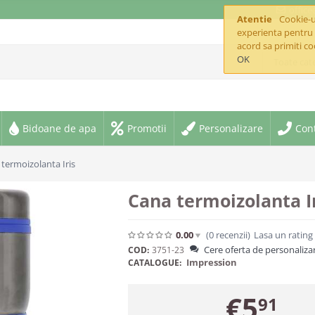
offic
Atentie
Cookie-ur
experienta pentru 
acord sa primiti co
OK
Toate cate
Bidoane de apa
Promotii
Personalizare
Con
termoizolanta Iris
Cana termoizolanta I
0.00
(0
recenzii
)
Lasa un rating
Cere oferta de personaliza
COD:
3751-23
Impression
CATALOGUE:
€
5
91