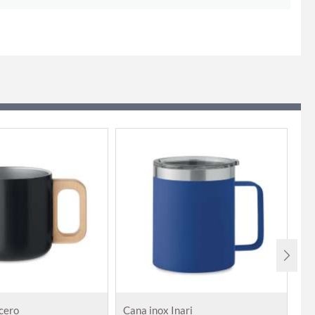
cero
Cana inox Inari
Ca