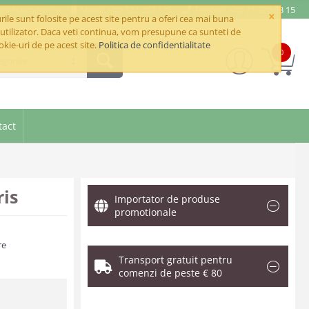
e@betaimpex.ro
Mobil: +40 722 287 335
Telefon: +40 21 320 03 15
×
ile sunt folosite pe acest site pentru a oferi cea mai buna
utilizator. Daca veti continua, vom presupune ca sunteti de
okie-uri de pe acest site.
Politica de confidentialitate
0
goriile
tact
ris
Importator de produse
promotionale
re
Transport gratuit pentru
comenzi de peste € 80
.