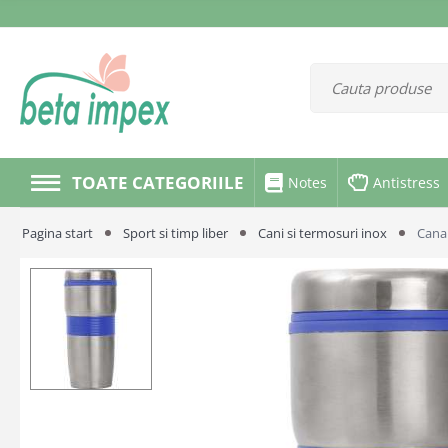
TOATE CATEGORIILE
Notes
Antistress
Pagina start
Sport si timp liber
Cani si termosuri inox
Cana 