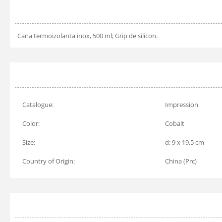
Cana termoizolanta inox, 500 ml; Grip de silicon.
Catalogue:
Impression
Color:
Cobalt
Size:
d: 9 x 19,5 cm
Country of Origin:
China (Prc)