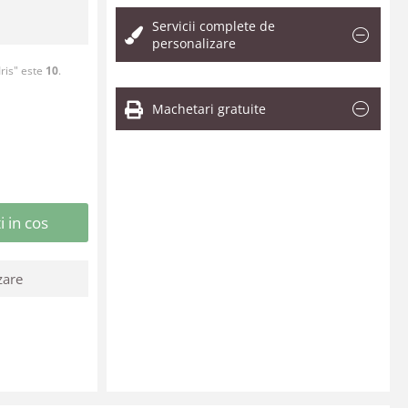
Servicii complete de
personalizare
ris" este
10
.
Machetari gratuite
 in cos
zare