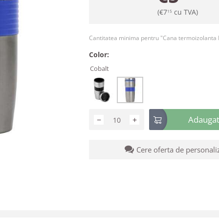
(
€
7
cu TVA)
15
Cantitatea minima pentru "Cana termoizolanta I
Color:
Cobalt
Adaugati
−
+
Cere oferta de personali