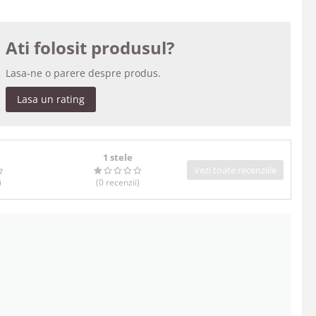
Ati folosit produsul?
Lasa-ne o parere despre produs.
Lasa un rating
1 stele
Vezi toate recenziile
)
(0
recenzii
)