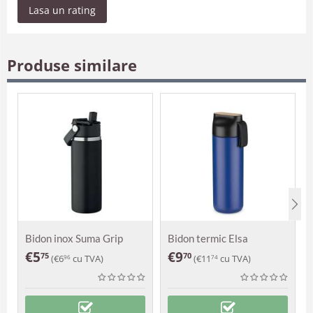
Lasa un rating
Produse similare
Bidon inox Suma Grip
Bidon termic Elsa
€
5
€
9
75
70
(
€
6
cu TVA)
(
€
11
cu TVA)
96
74