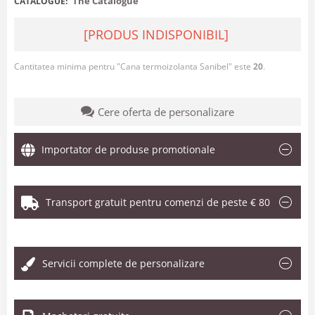
The Catalogue
CATALOGUE:
[PRODUS INDISPONIBIL]
Cantitatea minima pentru "Cana termoizolanta Sanibel" este
20
.
Cere oferta de personalizare
Importator de produse promotionale
Transport gratuit pentru comenzi de peste € 80
.
Servicii complete de personalizare