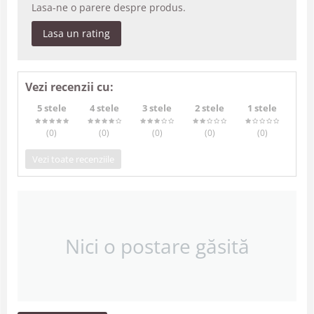
Lasa-ne o parere despre produs.
Lasa un rating
Vezi recenzii cu:
5 stele
4 stele
3 stele
2 stele
1 stele
(0
)
(0
)
(0
)
(0
)
(0
)
Vezi toate recenziile
Nici o postare găsită