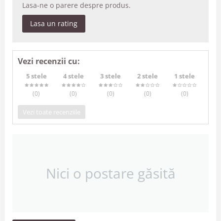
Lasa-ne o parere despre produs.
Lasa un rating
Vezi recenzii cu:
5 stele
4 stele
3 stele
2 stele
1 stele
(0
)
(0
)
(0
)
(0
)
(0
)
Vezi toate recenziile
Nici o postare găsită