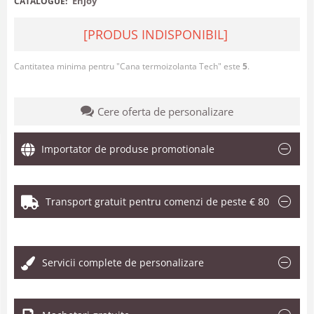
Enjoy
CATALOGUE:
[PRODUS INDISPONIBIL]
Cantitatea minima pentru "Cana termoizolanta Tech" este
5
.
Cere oferta de personalizare
Importator de produse promotionale
Transport gratuit pentru comenzi de peste € 80
.
Servicii complete de personalizare