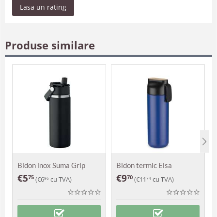
Lasa un rating
Produse similare
Bidon inox Suma Grip
Bidon termic Elsa
€
5
€
9
75
70
(
€
6
cu TVA)
(
€
11
cu TVA)
96
74