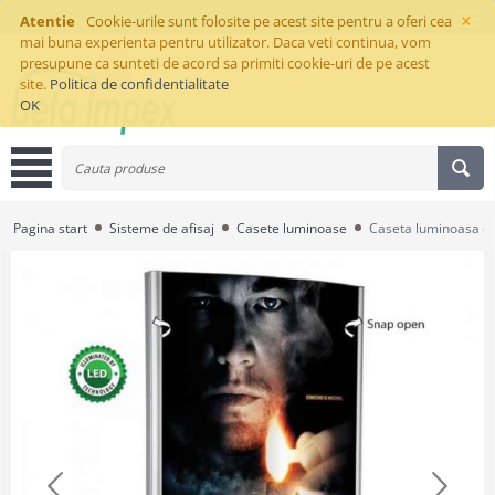
×
Atentie
Cookie-urile sunt folosite pe acest site pentru a oferi cea
mai buna experienta pentru utilizator. Daca veti continua, vom
presupune ca sunteti de acord sa primiti cookie-uri de pe acest
site.
Politica de confidentialitate
OK
Pagina start
Sisteme de afisaj
Casete luminoase
Caseta luminoasa c