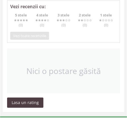
Vezi recenzii cu:
5 stele
4 stele
3 stele
2 stele
1 stele
(0
)
(0
)
(0
)
(0
)
(0
)
Vezi toate recenziile
Nici o postare găsită
Lasa un rating