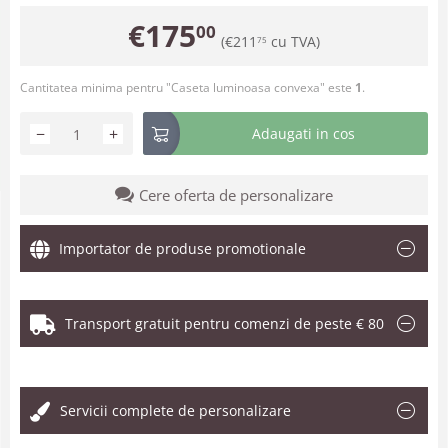
€
175
00
(
€
211
cu TVA)
75
Cantitatea minima pentru "Caseta luminoasa convexa" este
1
.
−
+
Adaugati in cos
Cere oferta de personalizare
Importator de produse promotionale
Transport gratuit pentru comenzi de peste € 80
.
Servicii complete de personalizare