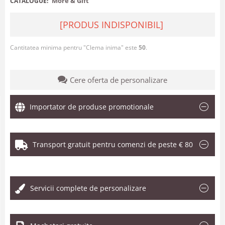
More & Gift
CATALOGUE:
[PRODUS INDISPONIBIL]
Cantitatea minima pentru "Clema inima" este
50
.
Cere oferta de personalizare
Importator de produse promotionale
Transport gratuit pentru comenzi de peste € 80
.
Servicii complete de personalizare