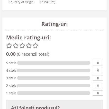
Country of Origin:
China (Prc)
Rating-uri
Medie rating-uri:
0.00
(0 recenzii total)
0
5 stele
0
4 stele
0
3 stele
0
2 stele
0
1 stele
Ati folosit produsul?