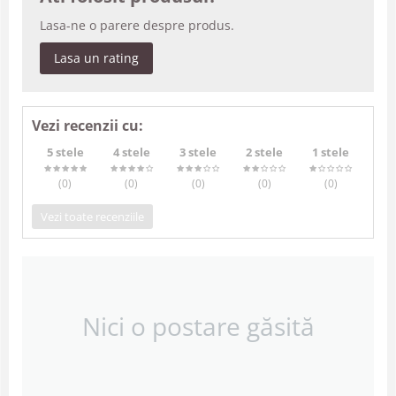
Lasa-ne o parere despre produs.
Lasa un rating
Vezi recenzii cu:
5 stele
4 stele
3 stele
2 stele
1 stele
(0
)
(0
)
(0
)
(0
)
(0
)
Vezi toate recenziile
Nici o postare găsită