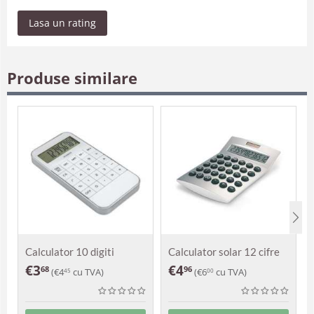
Lasa un rating
Produse similare
Calculator 10 digiti
Calculator solar 12 cifre
Huedin
Bora
€
3
€
4
68
96
(
€
4
cu TVA)
(
€
6
cu TVA)
45
00