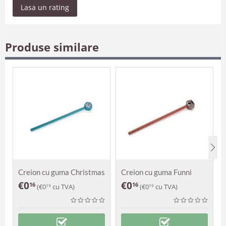
Lasa un rating
Produse similare
Creion cu guma Christmas
Creion cu guma Funni
Max
€
0
€
0
16
16
(
€
0
cu TVA)
(
€
0
cu TVA)
19
19