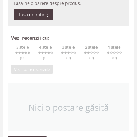
Lasa-ne o parere despre produs.
Lasa un rating
Vezi recenzii cu:
5 stele
4 stele
3 stele
2 stele
1 stele
(0
)
(0
)
(0
)
(0
)
(0
)
Vezi toate recenziile
Nici o postare găsită