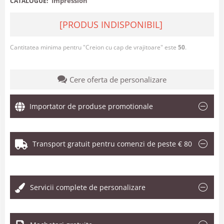
Impression
CATALOGUE:
[PRODUS INDISPONIBIL]
Cantitatea minima pentru "Creion cu cap de vrajitoare" este
50
.
Cere oferta de personalizare
Importator de produse promotionale
Transport gratuit pentru comenzi de peste € 80
.
Servicii complete de personalizare