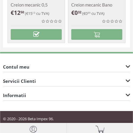
Creion mecanic 0,5
Creion mecanic Bano
Parker Jotter Royal
€
12
€
0
50
32
(
€
15
cu TVA)
(
€
0
cu TVA)
13
39
Contul meu
Servicii Clienti
Informatii
© 2020 - 2026 Beta Impex 96.