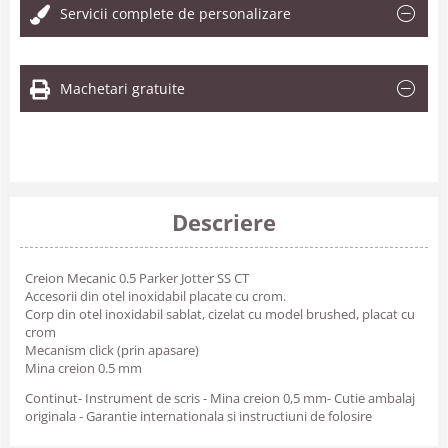
Servicii complete de personalizare
Machetari gratuite
Descriere
Creion Mecanic 0.5 Parker Jotter SS CT
Accesorii din otel inoxidabil placate cu crom.
Corp din otel inoxidabil sablat, cizelat cu model brushed, placat cu
crom
Mecanism click (prin apasare)
Mina creion 0.5 mm
Continut- Instrument de scris - Mina creion 0,5 mm- Cutie ambalaj
originala - Garantie internationala si instructiuni de folosire