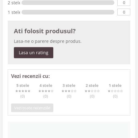
0
2 stele
0
1 stele
Ati folosit produsul?
Lasa-ne o parere despre produs.
Lasa un rating
Vezi recenzii cu:
5 stele
4 stele
3 stele
2 stele
1 stele
(0
)
(0
)
(0
)
(0
)
(0
)
Vezi toate recenziile