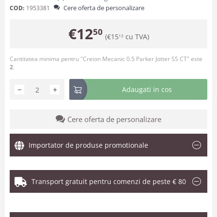
Cere oferta de personalizare
COD:
1953381
€
12
50
(
€
15
cu TVA)
13
Cantitatea minima pentru "Creion Mecanic 0.5 Parker Jotter SS CT" este
2
.
−
+
Adaugati in cos
Cere oferta de personalizare
Importator de produse promotionale
Transport gratuit pentru comenzi de peste € 80
.