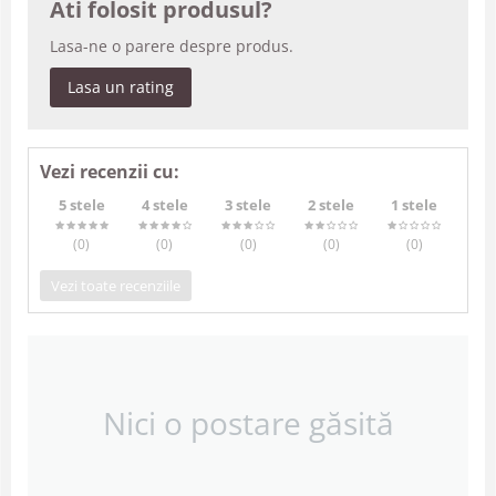
Ati folosit produsul?
Lasa-ne o parere despre produs.
Lasa un rating
Vezi recenzii cu:
5 stele
4 stele
3 stele
2 stele
1 stele
(0
)
(0
)
(0
)
(0
)
(0
)
Vezi toate recenziile
Nici o postare găsită