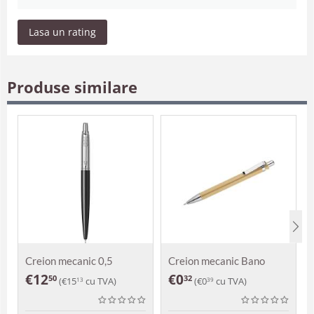
Lasa un rating
Produse similare
Creion mecanic 0,5
Creion mecanic Bano
Parker Jotter Royal
€
12
€
0
50
32
(
€
15
cu TVA)
(
€
0
cu TVA)
13
39