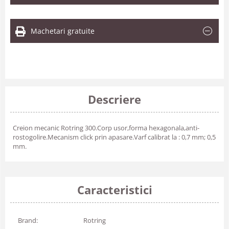
Machetari gratuite
Descriere
Creion mecanic Rotring 300.Corp usor,forma hexagonala,anti-
rostogolire.Mecanism click prin apasare.Varf calibrat la : 0,7 mm; 0,5
mm.
Caracteristici
Brand:
Rotring