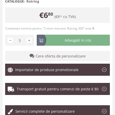
Rotring
CATALOGUE:
€
6
80
(
€
8
cu TVA)
23
Cantitatea minima pentru "Creion mecanic Rotring 300" este
5
.
−
+
Adaugati in cos
Cere oferta de personalizare
Importator de produse promotionale
Transport gratuit pentru comenzi de peste € 80
.
Servicii complete de personalizare