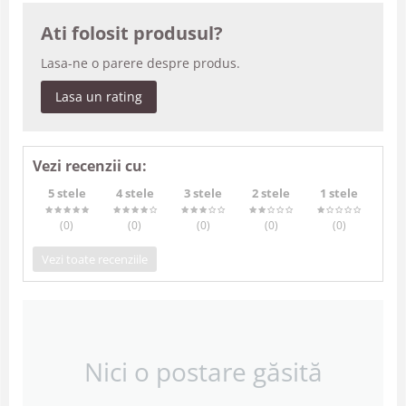
Ati folosit produsul?
Lasa-ne o parere despre produs.
Lasa un rating
Vezi recenzii cu:
5 stele
4 stele
3 stele
2 stele
1 stele
(0
)
(0
)
(0
)
(0
)
(0
)
Vezi toate recenziile
Nici o postare găsită