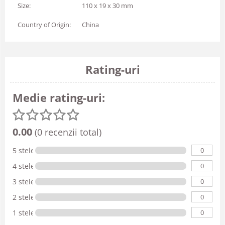
Size:
110 x 19 x 30 mm
Country of Origin:
China
Rating-uri
Medie rating-uri:
0.00
(0 recenzii total)
0
5 stele
0
4 stele
0
3 stele
0
2 stele
0
1 stele