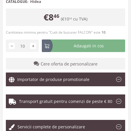
Hidea
CATALOGUE:
€
8
46
(
€
10
cu TVA)
24
Cantitatea minima pentru "Cutit de buzunar FALCON" este
10
.
−
+
Adaugati in cos
Cere oferta de personalizare
Importator de produse promotionale
Transport gratuit pentru comenzi de peste € 80
.
Servicii complete de personalizare