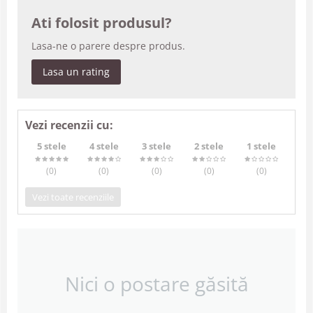
Ati folosit produsul?
Lasa-ne o parere despre produs.
Lasa un rating
Vezi recenzii cu:
5 stele
4 stele
3 stele
2 stele
1 stele
(0
)
(0
)
(0
)
(0
)
(0
)
Vezi toate recenziile
Nici o postare găsită