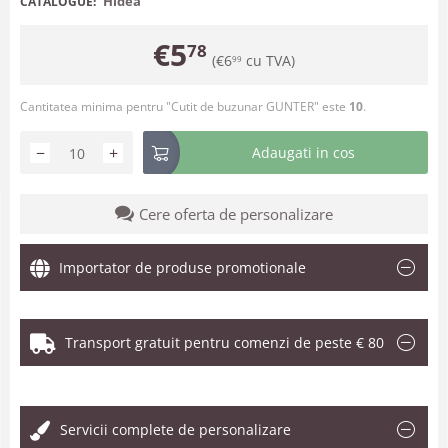
Hidea
CATALOGUE:
€
5
78
(
€
6
cu TVA)
99
Cantitatea minima pentru "Cutit de buzunar GUNTER" este
10
.
−
+
Adaugati in cos
Cere oferta de personalizare
Importator de produse promotionale
Transport gratuit pentru comenzi de peste € 80
.
Servicii complete de personalizare