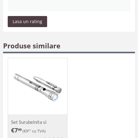
Lasa un rating
Produse similare
Set Surubelnita si
lanterna Bauro
€
7
99
(
€
9
cu TVA)
67