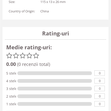
Size:
115 x 13 x 26 mm
Country of Origin:
China
Rating-uri
Medie rating-uri:
0.00
(0 recenzii total)
0
5 stele
0
4 stele
0
3 stele
0
2 stele
0
1 stele