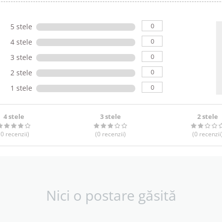
0
5 stele
0
4 stele
0
3 stele
0
2 stele
0
1 stele
4 stele
3 stele
2 stele
(0
recenzii
)
(0
recenzii
)
(0
recenzii
Nici o postare găsită