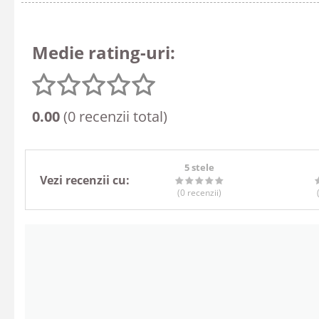
Medie rating-uri:
0.00
(0 recenzii total)
5 stele
Vezi recenzii cu:
(0
recenzii
)