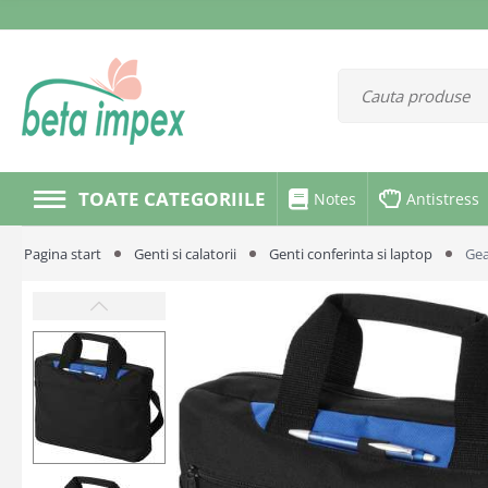
TOATE CATEGORIILE
Notes
Antistress
Pagina start
Genti si calatorii
Genti conferinta si laptop
Gea