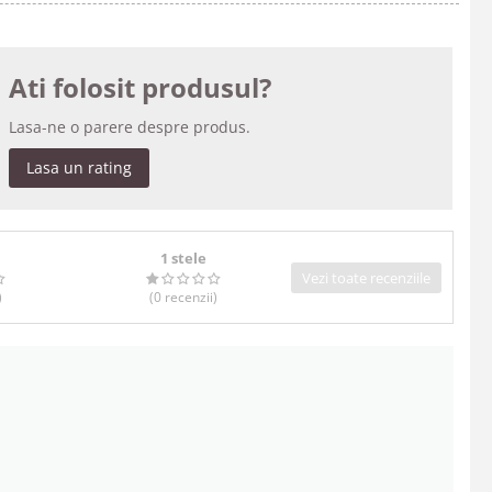
Ati folosit produsul?
Lasa-ne o parere despre produs.
Lasa un rating
1 stele
Vezi toate recenziile
)
(0
recenzii
)