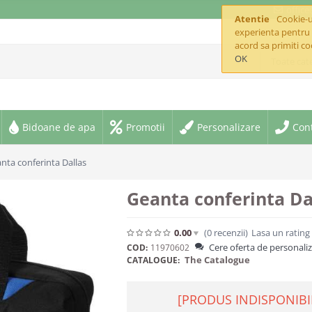
offic
Atentie
Cookie-ur
experienta pentru 
acord sa primiti co
OK
Toate cate
Bidoane de apa
Promotii
Personalizare
Con
nta conferinta Dallas
Geanta conferinta Da
0.00
(0
recenzii
)
Lasa un rating
Cere oferta de personali
COD:
11970602
The Catalogue
CATALOGUE:
[PRODUS INDISPONIBI