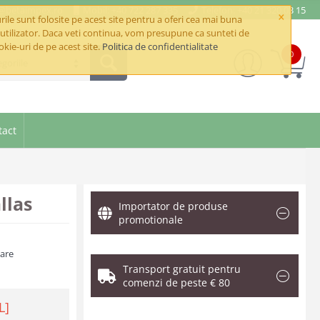
e@betaimpex.ro
Mobil: +40 722 287 335
Telefon: +40 21 320 03 15
×
ile sunt folosite pe acest site pentru a oferi cea mai buna
utilizator. Daca veti continua, vom presupune ca sunteti de
okie-uri de pe acest site.
Politica de confidentialitate
0
goriile
tact
llas
Importator de produse
promotionale
zare
Transport gratuit pentru
comenzi de peste € 80
L]
.