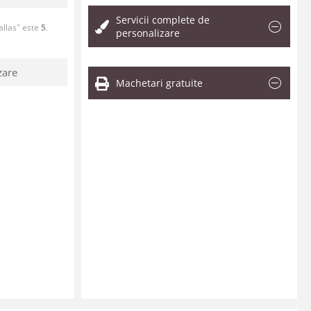
Servicii complete de
allas" este
5
.
personalizare
zare
Machetari gratuite