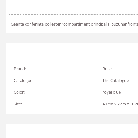
Geanta conferinta poliester ; compartiment principal si buzunar fronta
Brand:
Bullet
Catalogue:
The Catalogue
Color:
royal blue
Size:
40 cm x 7 cm x 30 