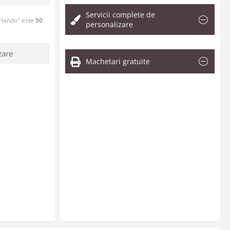
Servicii complete de
rlando" este
50
.
personalizare
zare
Machetari gratuite