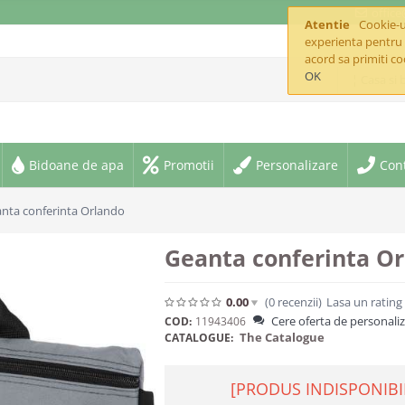
offic
Atentie
Cookie-ur
experienta pentru 
acord sa primiti co
OK
¦ Casa si 
Bidoane de apa
Promotii
Personalizare
Con
nta conferinta Orlando
Geanta conferinta O
0.00
(0
recenzii
)
Lasa un rating
Cere oferta de personali
COD:
11943406
The Catalogue
CATALOGUE:
[PRODUS INDISPONIBI