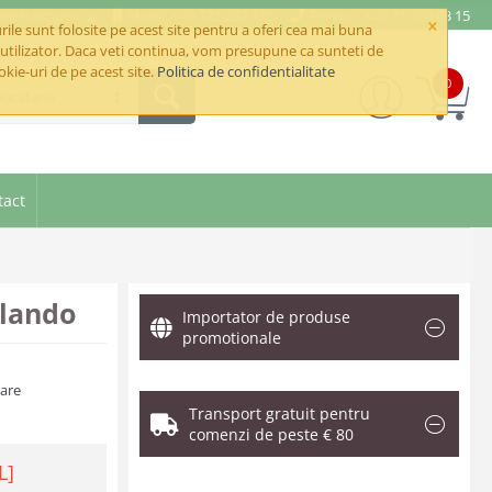
e@betaimpex.ro
Mobil: +40 722 287 335
Telefon: +40 21 320 03 15
×
ile sunt folosite pe acest site pentru a oferi cea mai buna
utilizator. Daca veti continua, vom presupune ca sunteti de
okie-uri de pe acest site.
Politica de confidentialitate
0
bucatarie
tact
rlando
Importator de produse
promotionale
zare
Transport gratuit pentru
comenzi de peste € 80
L]
.