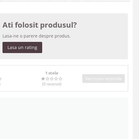
Ati folosit produsul?
Lasa-ne o parere despre produs.
Lasa un rating
1 stele
Vezi toate recenziile
)
(0
recenzii
)