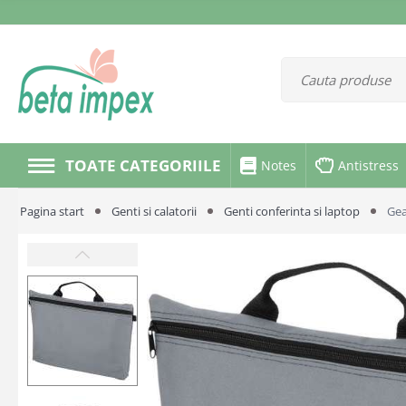
TOATE CATEGORIILE
Notes
Antistress
Pagina start
Genti si calatorii
Genti conferinta si laptop
Gea