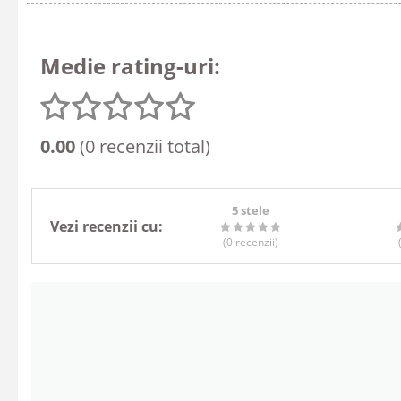
Medie rating-uri:
0.00
(0 recenzii total)
5 stele
Vezi recenzii cu:
(0
recenzii
)