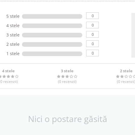
0
5 stele
0
4 stele
0
3 stele
0
2 stele
0
1 stele
4 stele
3 stele
2 stele
(0
recenzii
)
(0
recenzii
)
(0
recenzii
Nici o postare găsită