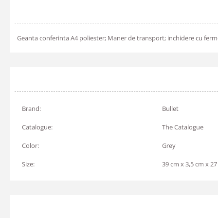
Geanta conferinta A4 poliester; Maner de transport; inchidere cu fer
Brand:
Bullet
Catalogue:
The Catalogue
Color:
Grey
Size:
39 cm x 3,5 cm x 2