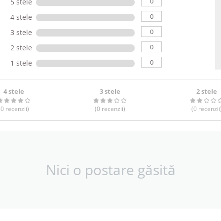
0
5 stele
0
4 stele
0
3 stele
0
2 stele
0
1 stele
4 stele
3 stele
2 stele
(0
recenzii
)
(0
recenzii
)
(0
recenzii
Nici o postare găsită