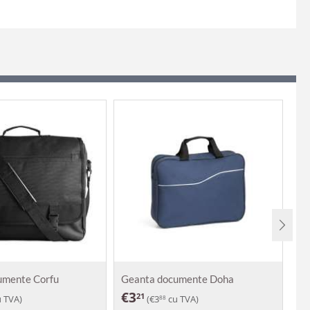
umente Corfu
Geanta documente Doha
Ge
€
3
€
21
 TVA)
(
€
3
cu TVA)
88