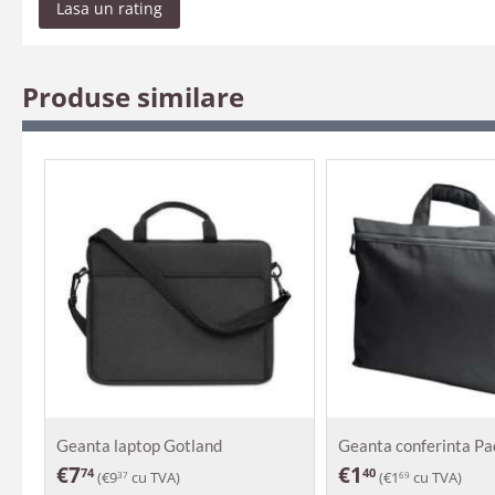
Lasa un rating
Produse similare
Geanta laptop Gotland
Geanta conferinta Pa
€
7
€
1
74
40
(
€
9
cu TVA)
(
€
1
cu TVA)
37
69