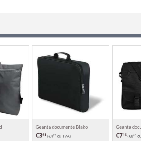
d
Geanta documente Biako
Geanta doc
€
3
€
7
61
16
(
€
4
cu TVA)
(
€
8
cu
37
66