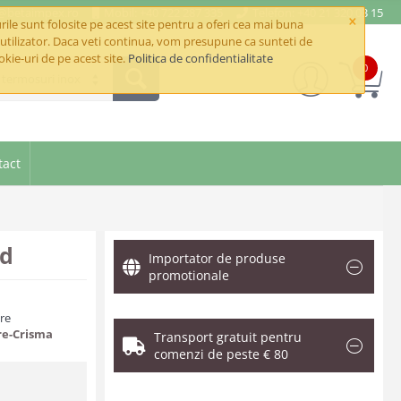
e@betaimpex.ro
Mobil: +40 722 287 335
Telefon: +40 21 320 03 15
×
ile sunt folosite pe acest site pentru a oferi cea mai buna
utilizator. Daca veti continua, vom presupune ca sunteti de
okie-uri de pe acest site.
Politica de confidentialitate
0
i termosuri inox
tact
ad
Importator de produse
promotionale
are
re-Crisma
Transport gratuit pentru
comenzi de peste € 80
.