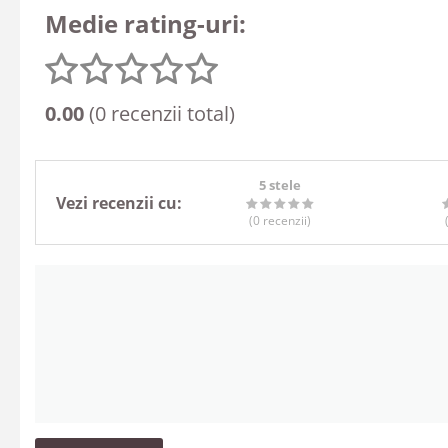
Medie rating-uri:
0.00
(0 recenzii total)
5 stele
Vezi recenzii cu:
(0
recenzii
)