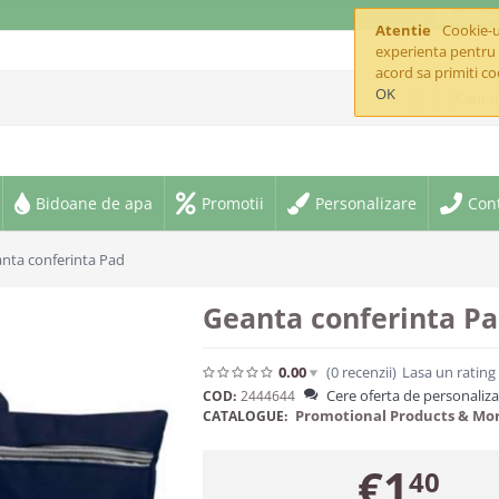
offic
Atentie
Cookie-ur
experienta pentru 
acord sa primiti co
OK
¦ ¦ Cani s
Bidoane de apa
Promotii
Personalizare
Con
nta conferinta Pad
Geanta conferinta P
0.00
(0
recenzii
)
Lasa un rating
Cere oferta de personaliz
COD:
2444644
Promotional Products & Mo
CATALOGUE:
€
1
40