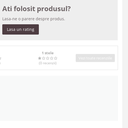
Ati folosit produsul?
Lasa-ne o parere despre produs.
Lasa un rating
1 stele
Vezi toate recenziile
)
(0
recenzii
)