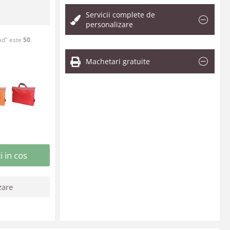
Servicii complete de
personalizare
ad" este
50
.
Machetari gratuite
 in cos
zare