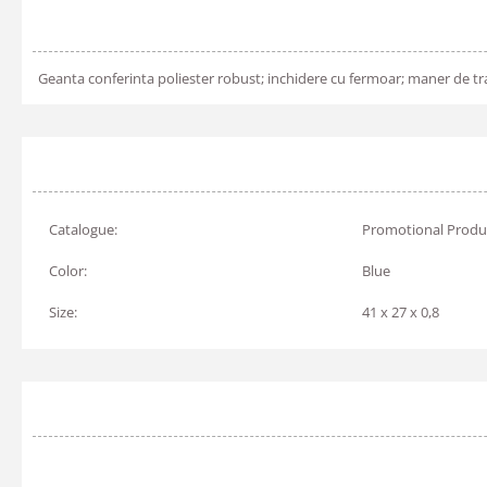
Geanta conferinta poliester robust; inchidere cu fermoar; maner de tr
Catalogue:
Promotional Produ
Color:
Blue
Size:
41 x 27 x 0,8