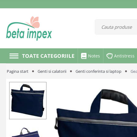
TOATE CATEGORIILE
Notes
Antistress
Pagina start
Genti si calatorii
Genti conferinta si laptop
Gea