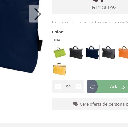
(
€
1
cu TVA)
69
Cantitatea minima pentru "Geanta conferinta P
Color:
Blue
Adaugati
−
+
Cere oferta de personali