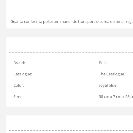
Geanta conferinta poliester; maner de transport si curea de umar reglab
Brand:
Bullet
Catalogue:
The Catalogue
Color:
royal blue
Size:
38 cm x 7 cm x 28 