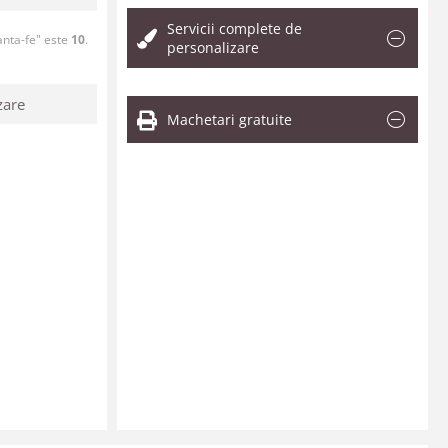
Servicii complete de
anta-fe" este
10
.
personalizare
zare
Machetari gratuite