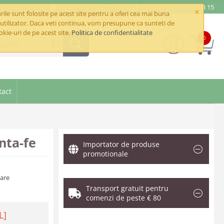
e@betaimpex.ro
Mobil: +40 722 287 335
Telefon: +40 21 320 03 15
×
ile sunt folosite pe acest site pentru a oferi cea mai buna
utilizator. Daca veti continua, vom presupune ca sunteti de
okie-uri de pe acest site.
Politica de confidentialitate
0
goriile
tact
nta-fe
Importator de produse
promotionale
zare
Transport gratuit pentru
comenzi de peste € 80
L]
.