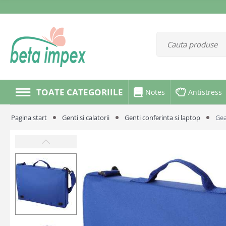
TOATE CATEGORIILE
Notes
Antistress
Pagina start
Genti si calatorii
Genti conferinta si laptop
Gea