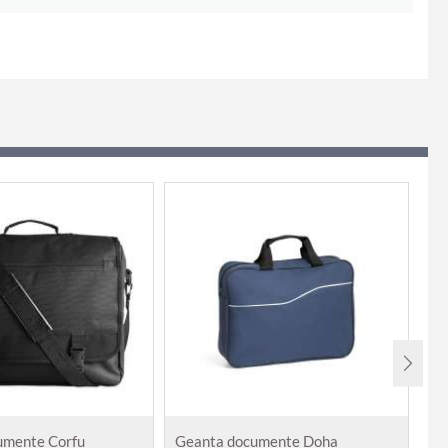
umente Corfu
Geanta documente Doha
Ge