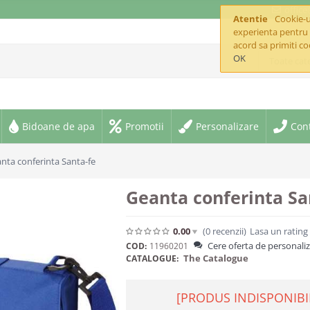
offic
Atentie
Cookie-ur
experienta pentru 
acord sa primiti co
OK
Toate cate
Bidoane de apa
Promotii
Personalizare
Con
nta conferinta Santa-fe
Geanta conferinta Sa
0.00
(0
recenzii
)
Lasa un rating
Cere oferta de personali
COD:
11960201
The Catalogue
CATALOGUE:
[PRODUS INDISPONIBI