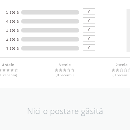
0
5 stele
0
4 stele
0
3 stele
0
2 stele
0
1 stele
4 stele
3 stele
2 stele
(0
recenzii
)
(0
recenzii
)
(0
recenzii
Nici o postare găsită