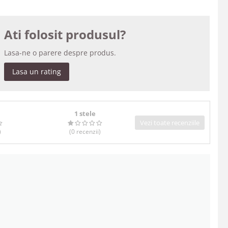
Ati folosit produsul?
Lasa-ne o parere despre produs.
Lasa un rating
1 stele
Vezi toate recenziile
)
(0
recenzii
)