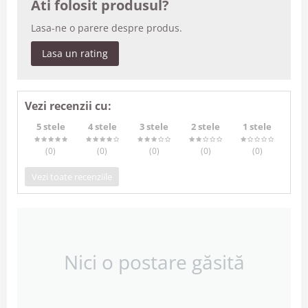
Ati folosit produsul?
Lasa-ne o parere despre produs.
Lasa un rating
Vezi recenzii cu:
5 stele
4 stele
3 stele
2 stele
1 stele
(0
)
(0
)
(0
)
(0
)
(0
)
Vezi toate recenziile
Nici o postare găsită