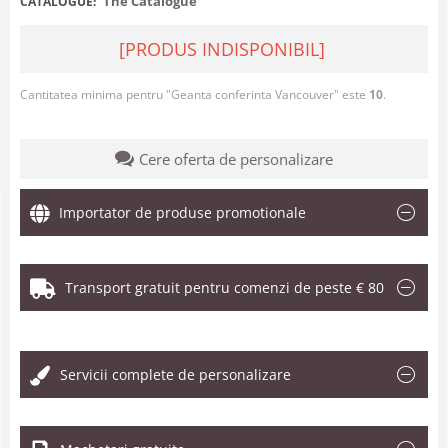
The Catalogue
CATALOGUE:
[PRODUS INDISPONIBIL]
Cantitatea minima pentru "Geanta conferinta Vancouver" este
10
.
Cere oferta de personalizare
Importator de produse promotionale
Transport gratuit pentru comenzi de peste € 80
.
Servicii complete de personalizare