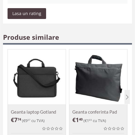
Lasa un rating
Produse similare
Geanta laptop Gotland
Geanta conferinta Pad
€
7
€
1
74
40
(
€
9
cu TVA)
(
€
1
cu TVA)
37
69