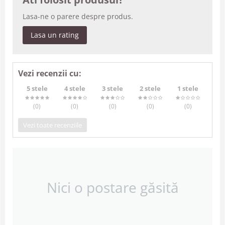
Lasa-ne o parere despre produs.
Lasa un rating
Vezi recenzii cu:
5 stele
4 stele
3 stele
2 stele
1 stele
(0
)
(0
)
(0
)
(0
)
(0
)
Vezi toate recenziile
Nici o postare găsită