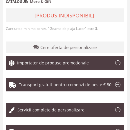
More & Gift
CATALOGUE:
[PRODUS INDISPONIBIL]
Cantitatea minima pentru "Geanta de plaja Luxor" este
3
.
Cere oferta de personalizare
Importator de produse promotionale
Transport gratuit pentru comenzi de peste € 80
.
Servicii complete de personalizare