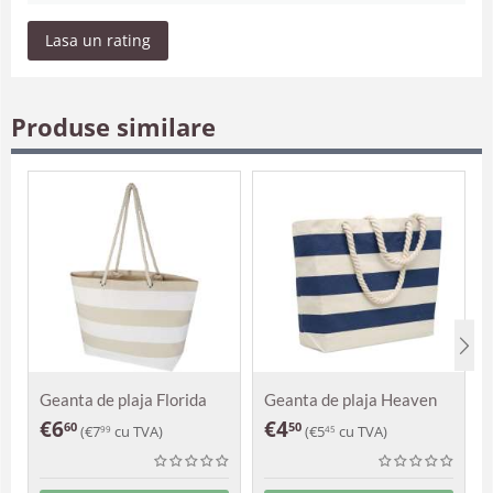
Lasa un rating
Produse similare
Geanta de plaja Florida
Geanta de plaja Heaven
€
6
€
4
60
50
(
€
7
cu TVA)
(
€
5
cu TVA)
99
45