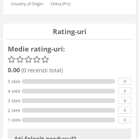
Country of Origin:
China (Prc)
Rating-uri
Medie rating-uri:
0.00
(0 recenzii total)
0
5 stele
0
4 stele
0
3 stele
0
2 stele
0
1 stele
Ati folosit produsul?