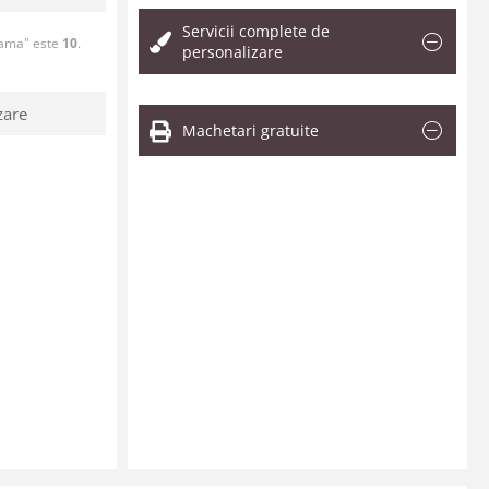
Servicii complete de
nama" este
10
.
personalizare
zare
Machetari gratuite