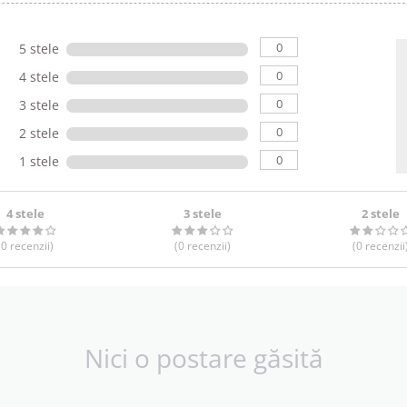
0
5 stele
0
4 stele
0
3 stele
0
2 stele
0
1 stele
4 stele
3 stele
2 stele
(0
recenzii
)
(0
recenzii
)
(0
recenzii
Nici o postare găsită