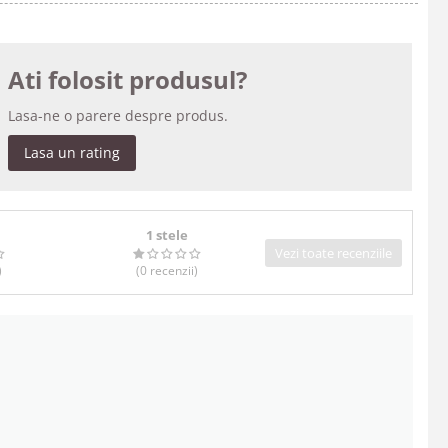
Ati folosit produsul?
Lasa-ne o parere despre produs.
Lasa un rating
1 stele
Vezi toate recenziile
)
(0
recenzii
)