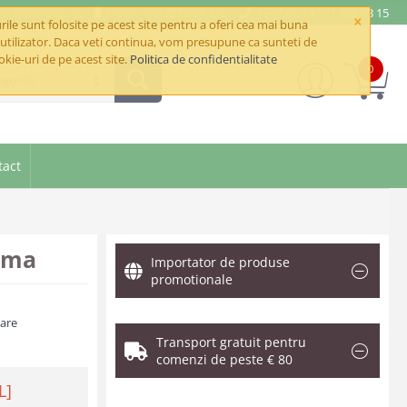
e@betaimpex.ro
Mobil: +40 722 287 335
Telefon: +40 21 320 03 15
×
ile sunt folosite pe acest site pentru a oferi cea mai buna
utilizator. Daca veti continua, vom presupune ca sunteti de
okie-uri de pe acest site.
Politica de confidentialitate
0
goriile
tact
ama
Importator de produse
promotionale
zare
Transport gratuit pentru
comenzi de peste € 80
L]
.