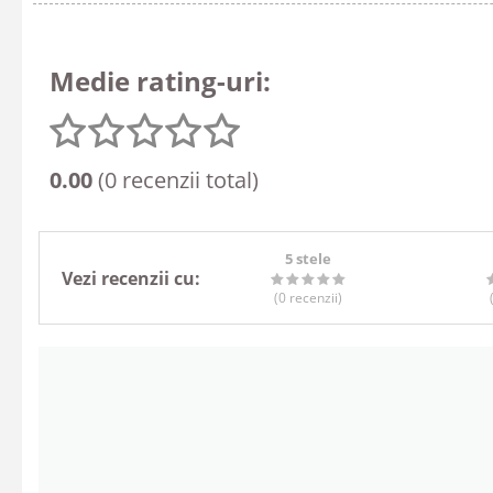
Medie rating-uri:
0.00
(0 recenzii total)
5 stele
Vezi recenzii cu:
(0
recenzii
)