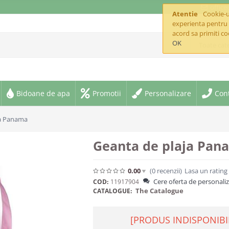
offic
Atentie
Cookie-ur
experienta pentru 
acord sa primiti co
OK
Toate cate
Bidoane de apa
Promotii
Personalizare
Con
ja Panama
Geanta de plaja Pan
0.00
(0
recenzii
)
Lasa un rating
Cere oferta de personali
COD:
11917904
The Catalogue
CATALOGUE:
[PRODUS INDISPONIBI