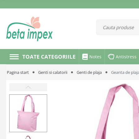
TOATE CATEGORIILE
Notes
Antistress
Pagina start
Genti si calatorii
Genti de plaja
Geanta de pla