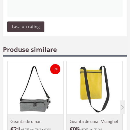
Lasa un rating
Produse similare
-8%
Geanta de umar
Geanta de umar Vranghel
Alexandra
€
2
€
0
41
52
(
€
2
cu TVA)
€
2
(
€
0
cu TVA)
92
62
63