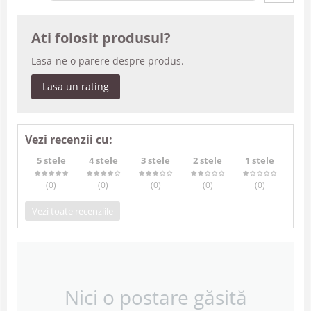
Ati folosit produsul?
Lasa-ne o parere despre produs.
Lasa un rating
Vezi recenzii cu:
5 stele
4 stele
3 stele
2 stele
1 stele
(0
)
(0
)
(0
)
(0
)
(0
)
Vezi toate recenziile
Nici o postare găsită