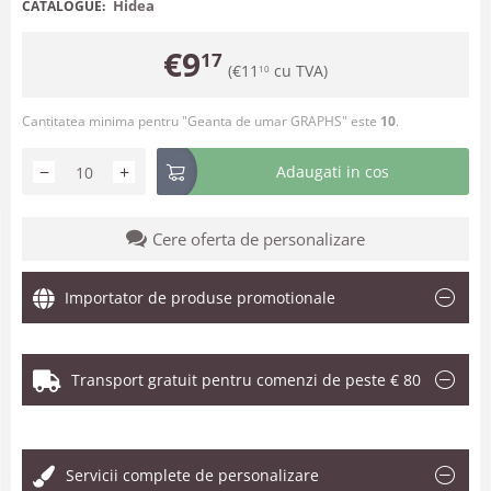
Hidea
CATALOGUE:
€
9
17
(
€
11
cu TVA)
10
Cantitatea minima pentru "Geanta de umar GRAPHS" este
10
.
−
+
Adaugati in cos
Cere oferta de personalizare
Importator de produse promotionale
Transport gratuit pentru comenzi de peste € 80
.
Servicii complete de personalizare