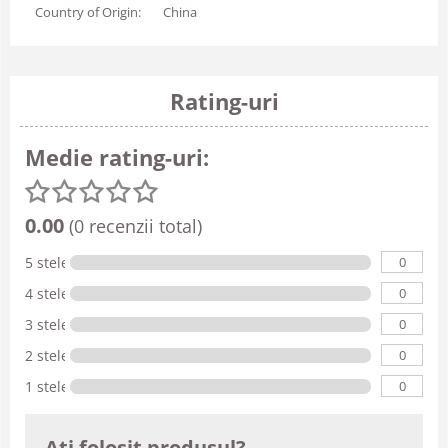
Country of Origin:
China
Rating-uri
Medie rating-uri:
0.00
(0 recenzii total)
0
5 stele
0
4 stele
0
3 stele
0
2 stele
0
1 stele
Ati folosit produsul?