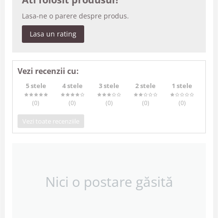
Lasa-ne o parere despre produs.
Lasa un rating
Vezi recenzii cu:
5 stele
4 stele
3 stele
2 stele
1 stele
(0
)
(0
)
(0
)
(0
)
(0
)
Vezi toate recenziile
Nici o postare găsită