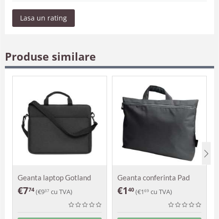
Lasa un rating
Produse similare
Geanta laptop Gotland
Geanta conferinta Pad
€
7
€
1
74
40
(
€
9
cu TVA)
(
€
1
cu TVA)
37
69