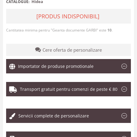
Hidea
CATALOGUE:
[PRODUS INDISPONIBIL]
Cantitatea minima pentru "Geanta documente GARBI" este
10
.
Cere oferta de personalizare
Importator de produse promotionale
Transport gratuit pentru comenzi de peste € 80
.
Servicii complete de personalizare