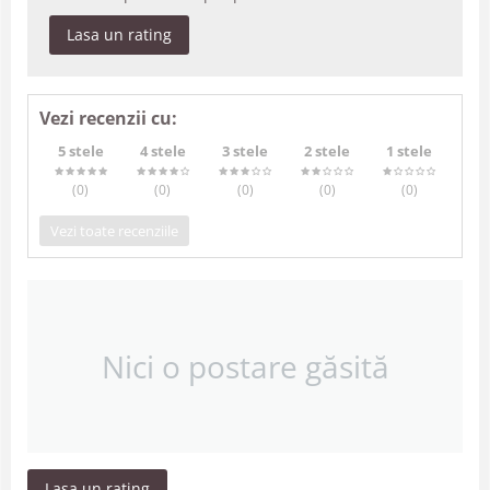
Lasa un rating
Vezi recenzii cu:
5 stele
4 stele
3 stele
2 stele
1 stele
(0
)
(0
)
(0
)
(0
)
(0
)
Vezi toate recenziile
Nici o postare găsită
Lasa un rating