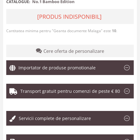
No.1 Bamboo Edition
CATALOGUE:
[PRODUS INDISPONIBIL]
Cantitatea minima pentru "Geanta documente Malaga" este
10
.
Cere oferta de personalizare
Importator de produse promotionale
Transport gratuit pentru comenzi de peste € 80
.
Servicii complete de personalizare