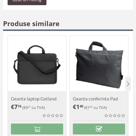
Produse similare
Geanta laptop Gotland
Geanta conferinta Pad
€
7
€
1
74
40
(
€
9
cu TVA)
(
€
1
cu TVA)
37
69